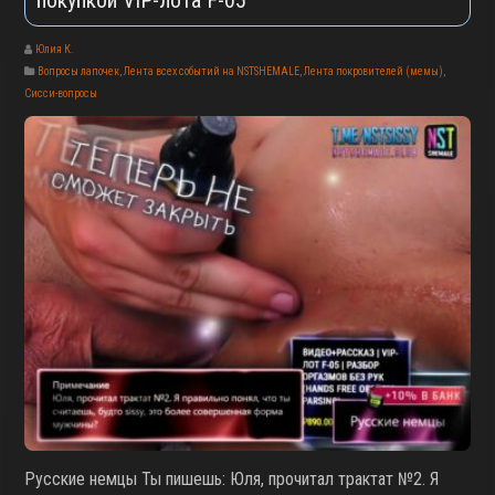
Юлия К.
Вопросы лапочек
,
Лента всех событий на NSTSHEMALE
,
Лента покровителей (мемы)
,
Сисси-вопросы
Русские немцы Ты пишешь: Юля, прочитал трактат №2. Я