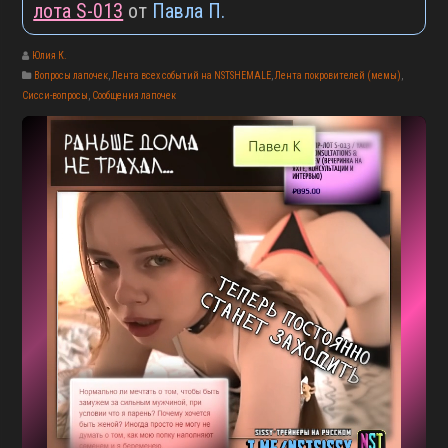
лота S-013
от
Павла П.
Юлия К.
Вопросы лапочек
,
Лента всех событий на NSTSHEMALE
,
Лента покровителей (мемы)
,
Сисси-вопросы
,
Сообщения лапочек