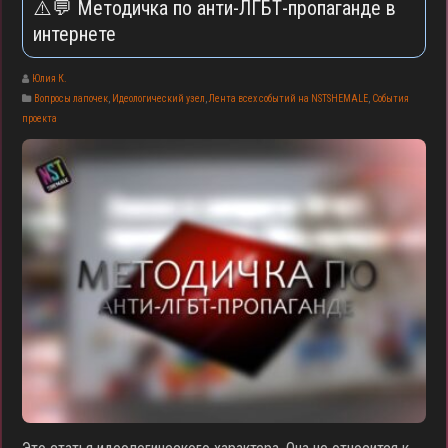
⚠️💬 Методичка по анти-ЛГБТ-пропаганде в
интернете
Юлия К.
Вопросы лапочек
,
Идеологический узел
,
Лента всех событий на NSTSHEMALE
,
События
проекта