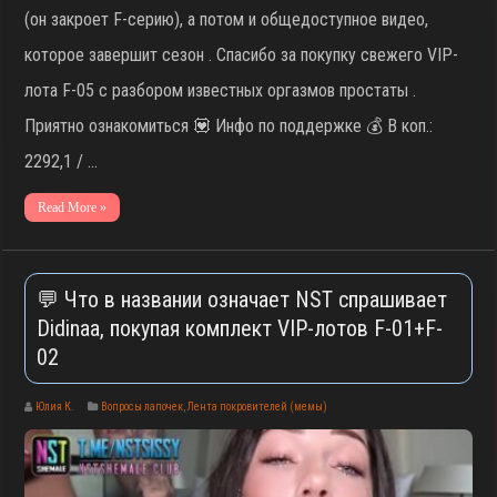
(он закроет F-серию), а потом и общедоступное видео,
которое завершит сезон . Спасибо за покупку свежего VIP-
лота F-05 с разбором известных оргазмов простаты .
Приятно ознакомиться 💟 Инфо по поддержке 💰 В коп.:
2292,1 / …
Read More »
💬 Что в названии означает NST спрашивает
Didinaa, покупая комплект VIP-лотов F-01+F-
02
Юлия К.
Вопросы лапочек
,
Лента покровителей (мемы)