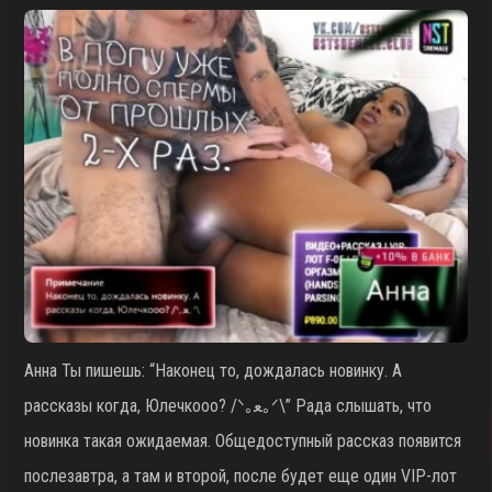
Анна Ты пишешь: “Наконец то, дождалась новинку. А
рассказы когда, Юлечкооо? /ᐠ｡ﻌ｡ᐟ\” Рада слышать, что
новинка такая ожидаемая. Общедоступный рассказ появится
послезавтра, а там и второй, после будет еще один VIP-лот