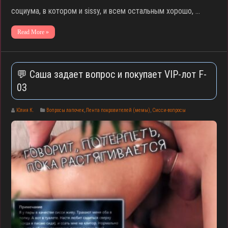
социума, в котором и sissy, и всем остальным хорошо, …
Read More »
💬 Саша задает вопрос и покупает VIP-лот F-
03
Юлия К.
Вопросы лапочек
,
Лента покровителей (мемы)
,
Сисси-вопросы