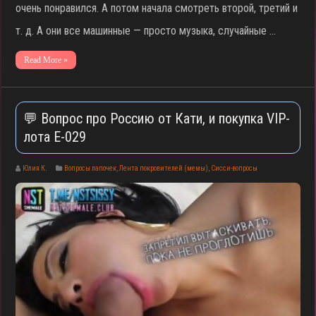
очень понравился. А потом начала смотреть второй, третий и
т. д. А они все машинные — просто музыка, случайные …
Read More »
💬 Вопрос про Россию от Кати, и покупка VIP-
лота E-029
Юлия К.
Вопросы лапочек
,
Лента покровителей (мемы)
,
Сисси-вопросы