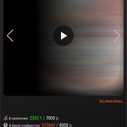
▶
все новые мемы...
💰
2353.1
/
7000
р.
В копилочке:
🏦
310045
/
4000
р.
В банке сообщества: