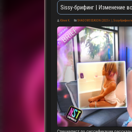
Sissy-брифинг | Изменение в
Юлия К.
SHADOWS SEASON (2025 г.)
,
Sissy-брифинг
Специалист по сиссификации рассказы