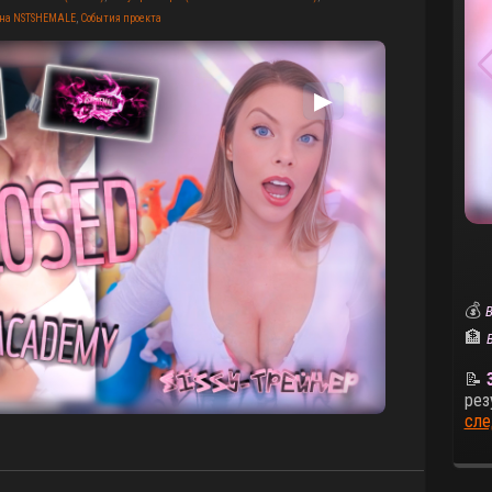
 на NSTSHEMALE
,
События проекта
▶
💰
В
🏦
📝
рез
сле