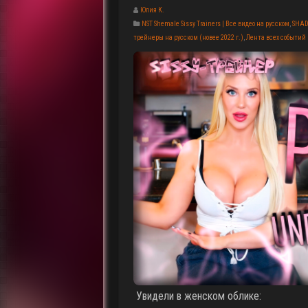
Юлия К.
NST Shemale Sissy Trainers | Все видео на русском
,
SHAD
трейнеры на русском (новее 2022 г.)
,
Лента всех событий
Увидели в женском облике: