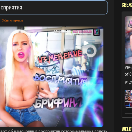
СВЕЖ
осприятия
и
,
События проекта
▶
VIP-
of 
₽
1,
WELO
ает об изменении в восприятии гетеро-мальчика вплоть