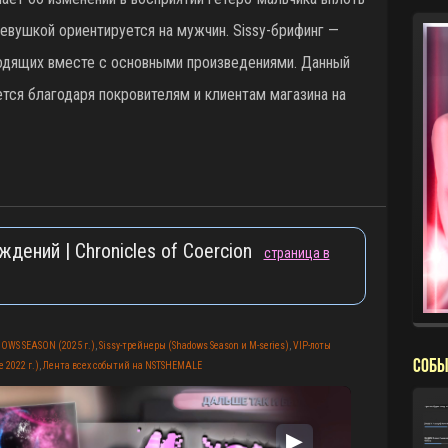
девушкой ориентируется на мужчин. Sissy-брифинг —
одящих вместе с основными произведениями. Данный
ется благодаря покровителям и клиентам магазина на
ждений | Chronicles of Coercion
страница в
OWS SEASON (2025 г.)
,
Sissy-трейнеры (Shadows Season и M-series)
,
VIP-лоты
СОБЫ
 2022 г.)
,
Лента всех событий на NSTSHEMALE
▶