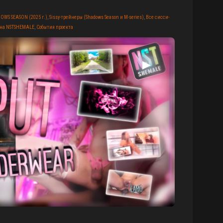
OWS SEASON (2025 г.)
,
Sissy-трейнеры (Shadows Season и M-series)
,
Все сисси-
 на NSTSHEMALE
,
События проекта
▶