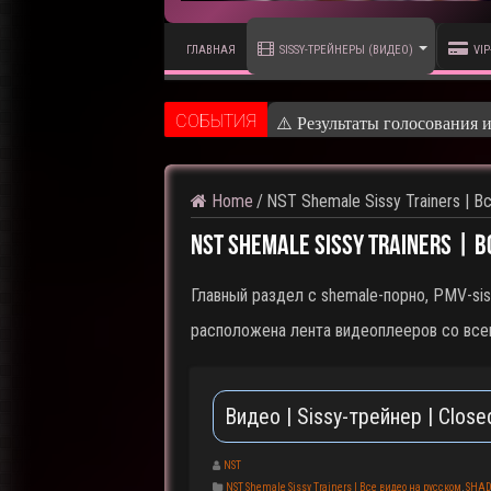
ГЛАВНАЯ
SISSY-ТРЕЙНЕРЫ (ВИДЕО)
VIP
CОБЫТИЯ
⚠️ Кадры из предстоящего р
Home
/
NST Shemale Sissy Trainers | В
NST Shemale Sissy Trainers | 
Главный раздел с shemale-порно, PMV-sis
расположена лента видеоплееров со все
Видео | Sissy-трейнер | Clos
NST
NST Shemale Sissy Trainers | Все видео на русском
,
SHAD