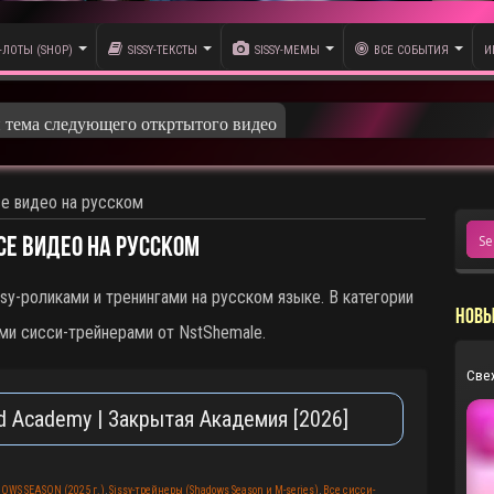
-ЛОТЫ (SHOP)
SISSY-ТЕКСТЫ
SISSY-МЕМЫ
ВСЕ СОБЫТИЯ
И
олика
се видео на русском
Все видео на русском
sy-роликами и тренингами на русском языке. В категории
НОВЫ
ми сисси-трейнерами от NstShemale.
Све
ed Academy | Закрытая Академия [2026]
OWS SEASON (2025 г.)
,
Sissy-трейнеры (Shadows Season и M-series)
,
Все сисси-