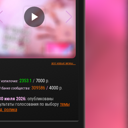
▶
▶
все новые мемы...
2353.1
/
7000
р.
 копилочке:
309586
/
4000
р.
В банке сообщества:
30 июля 2026:
опубликованы
ультаты голосования по выбору
темы
д. ролика