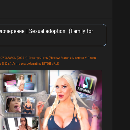
дочерение | Sexual adoption (Family for
OWS SEASON (2025 г.)
,
Sissy-трейнеры (Shadows Season и M-series)
,
VIP-лоты
 2022 г.)
,
Лента всех событий на NSTSHEMALE
▶