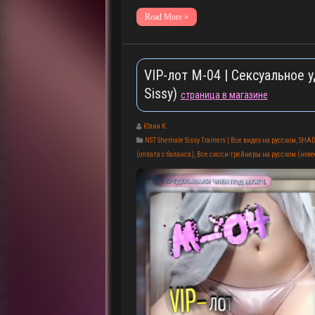
Read More »
VIP-лот M-04 | Сексуальное у
Sissy)
страница в магазине
Юлия К.
NST Shemale Sissy Trainers | Все видео на русском
,
SHAD
(оплата с баланса)
,
Все сисси-трейнеры на русском (новее