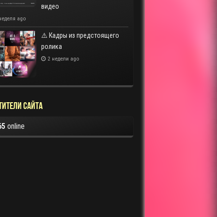
видео
неделя ago
⚠️ Кадры из предстоящего
ролика
2 недели ago
тители сайта
65
online