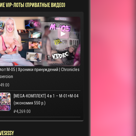
ИЕ VIP-ЛОТЫ (ПРИВАТНЫЕ ВИДЕО)
▶
лот M-05 | Хроники принуждений | Chronicles
Coercion
249.00
[MEGA-КОМПЛЕКТ] 4 в 1 – M-01+M-04
(экономия 550 р.)
₽
4,269.00
VESISSY