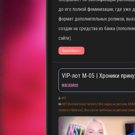
до его полной феминизации, где уже 
формат дополнительных роликов, вых
создан на средства из банка (пополня
сайте).
Read More »
VIP-лот M-05 | Хроники прину
магазине
NST
NST Shemale Sissy Trainers | Все видео на русском
,
SHAD
(оплата с баланса)
,
Все сисси-трейнеры на русском (новее