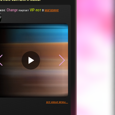
Change
VIP-лот
в
магазине
жее:
покупает
▶
▶
все новые мемы...