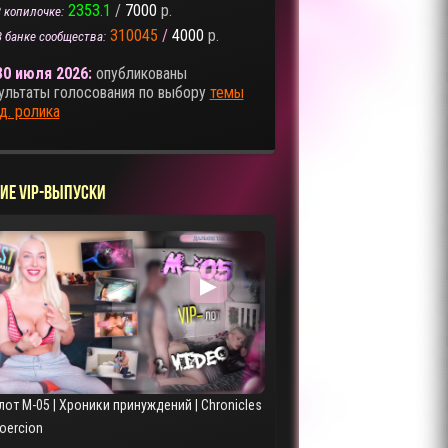
2353.1
/
7000
р.
 копилочке:
310045
/
4000
р.
В банке сообщества:
30 июля 2026:
опубликованы
ультаты голосования по выбору
темы
д. ролика
ие VIP-выпуски
▶
лот M-05 | Хроники принуждений | Chronicles
Coercion