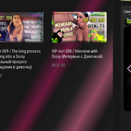
Све
т 009 / The long process
VIP-лот 008 / Interview with
ing into a Sissy
Sissy (Интервью с Девочкой)
ельный процесс
₽
631.00
ащения в девочку)
00