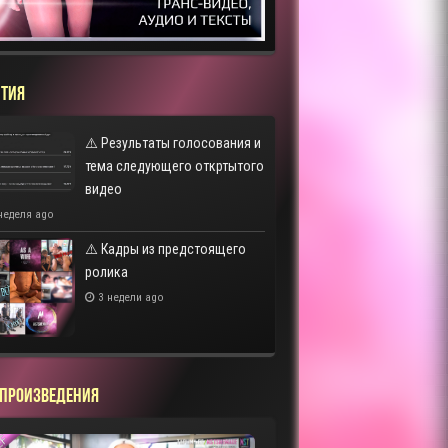
ТИЯ
⚠️ Результаты голосования и
тема следующего откртытого
видео
неделя ago
⚠️ Кадры из предстоящего
ролика
3 недели ago
 ПРОИЗВЕДЕНИЯ