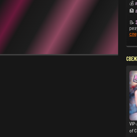
💰
В
🏦
📝
рез
сле
Свеж
VIP-
of 