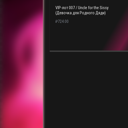
VIP-лот 007 / Uncle for the Sissy
(Девочка для Родного Дяди)
₽
724.00