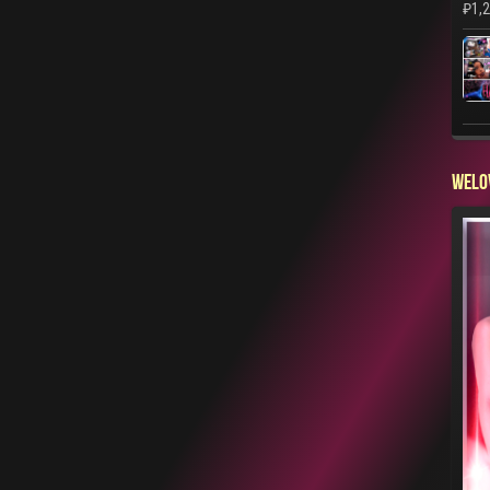
₽
1,
WELO