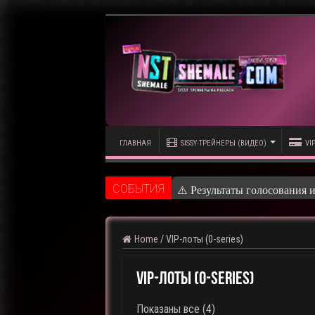
ГЛАВНАЯ
SISSY-ТРЕЙНЕРЫ (ВИДЕО)
VI
CОБЫТИЯ
⚠️ Результаты голосования 
Home
/
VIP-лоты (0-series)
VIP-лоты (0-series)
Сортировка:
Показаны все (4)