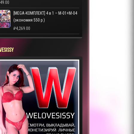
249.00
[MEGA-КОМПЛЕКТ] 4 в 1 – M-01+M-04
(экономия 550 р.)
₽
4,269.00
VESISSY