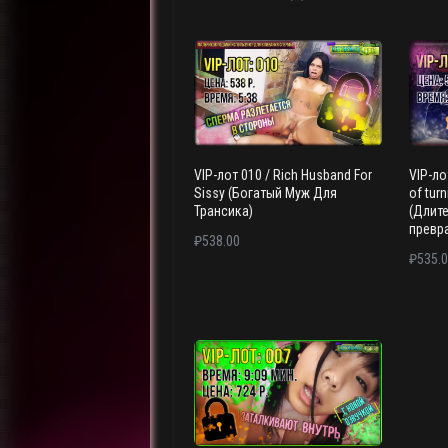
самые
недавние
VIP-лот 010 / Rich Husband For
VIP-ло
Sissy (Богатый Муж Для
of turn
Трансика)
(Длит
превр
₽
538.00
₽
535.