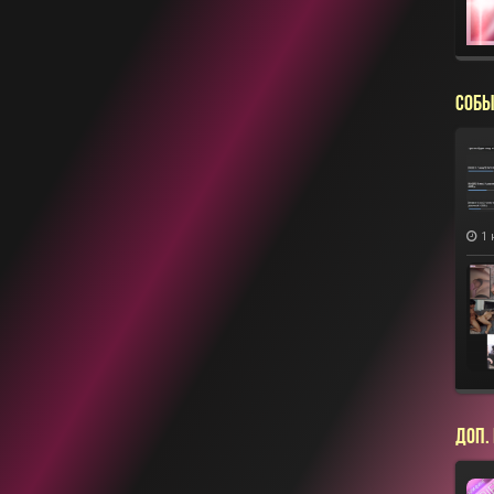
СОБЫ
1 
ДОП.