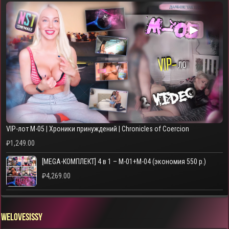
▶
VIP-лот M-05 | Хроники принуждений | Chronicles of Coercion
₽
1,249.00
[MEGA-КОМПЛЕКТ] 4 в 1 – M-01+M-04 (экономия 550 р.)
₽
4,269.00
WELOVESISSY