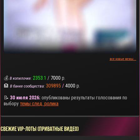
все новые мемы...
💰
2353.1
/
7000
р.
В копилочке:
🏦
309895
/
4000
р.
В банке сообщества:
📝
30 июля 2026:
опубликованы результаты голосования по
выбору
темы след. ролика
СВЕЖИЕ VIP-ЛОТЫ (ПРИВАТНЫЕ ВИДЕО)