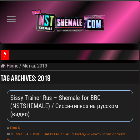
Home
/
Метка:
2019
⚠️ Результаты голосования и тема следующего откртытого вид
Tag Archives:
2019
Sissy Trainer Rus – Shemale for BBC
(NSTSHEMALE) / Сисси-гипноз на русском
(видео)
Юлия К.
NST SISSY TRAINER RUS — HAPPY PARTY SEASON
,
Последние новости shemale-проекта