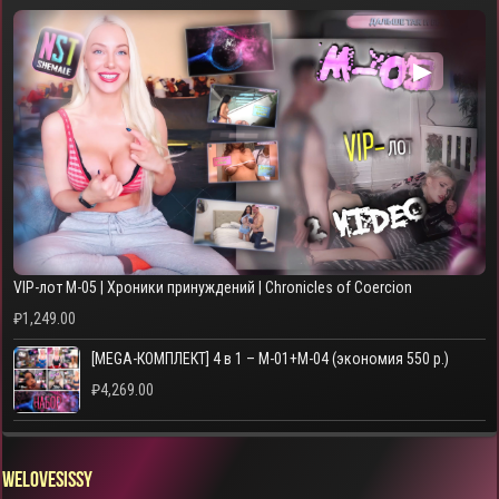
▶
VIP-лот M-05 | Хроники принуждений | Chronicles of Coercion
₽
1,249.00
[MEGA-КОМПЛЕКТ] 4 в 1 – M-01+M-04 (экономия 550 р.)
₽
4,269.00
WELOVESISSY