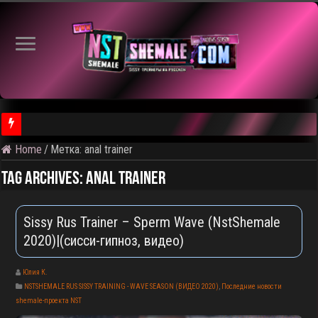
Home
/
Метка:
anal trainer
⚠️ Результаты голосования и тема следующего откртытого вид
Tag Archives:
anal trainer
Sissy Rus Trainer – Sperm Wave (NstShemale
2020)|(сисси-гипноз, видео)
Юлия К.
NSTSHEMALE RUS SISSY TRAINING - WAVE SEASON (ВИДЕО 2020)
,
Последние новости
shemale-проекта NST