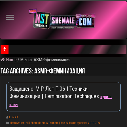
Home
/
Метка:
ASMR-феминизация
⚠️ Результаты голосования и тема следующего откртытого вид
Tag Archives:
ASMR-феминизация
Защищено: VIP-Лот T-06 | Техники
Феминизации | Feminization Techniques
купить
ключ
Юлия К.
Moon Season
,
NST Shemale Sissy Trainers | Все видео на русском
,
VIP-ЛОТЫ