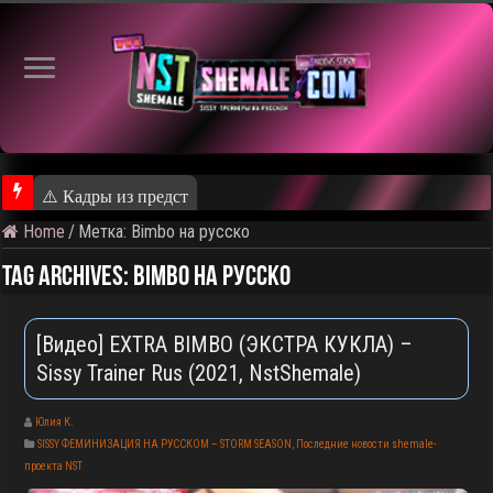
⚠️ Кадры из предстоящего ролика
Home
/
Метка:
Bimbo на русско
Tag Archives:
Bimbo на русско
[Видео] EXTRA BIMBO (ЭКСТРА КУКЛА) –
Sissy Trainer Rus (2021, NstShemale)
Юлия К.
SISSY ФЕМИНИЗАЦИЯ НА РУССКОМ – STORM SEASON
,
Последние новости shemale-
проекта NST