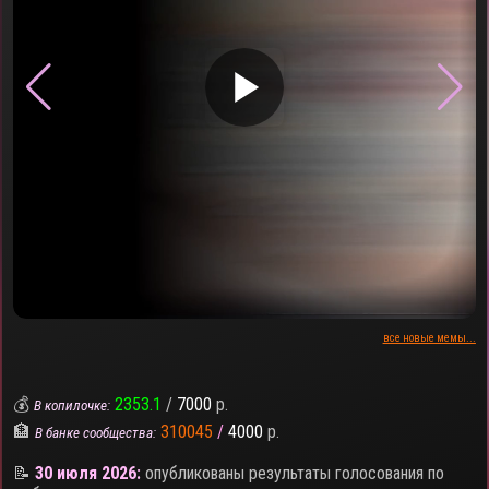
▶
все новые мемы...
💰
2353.1
/
7000
р.
В копилочке:
🏦
310045
/
4000
р.
В банке сообщества:
📝
30 июля 2026:
опубликованы результаты голосования по