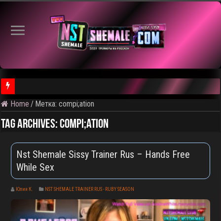
Home
/
Метка:
compi;ation
⚠️ Результаты голосования и тема следующего откртытого вид
Tag Archives:
compi;ation
Nst Shemale Sissy Trainer Rus – Hands Free
While Sex
Юлия К.
NST SHEMALE TRAINER RUS - RUBY SEASON