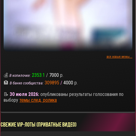
все новые мемы...
💰
2353.1
/
7000
р.
В копилочке:
🏦
309895
/
4000
р.
В банке сообщества:
📝
30 июля 2026:
опубликованы результаты голосования по
выбору
темы след. ролика
СВЕЖИЕ VIP-ЛОТЫ (ПРИВАТНЫЕ ВИДЕО)