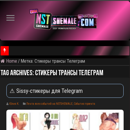
Home
/
Метка:
Cтикеры трансы Телеграм
⚠️ Результаты голосования и тема следующего откртытого вид
Tag Archives:
Cтикеры трансы Телеграм
⚠ Sissy-стикеры для Telegram
Юлия К.
Лента всех событий на NSTSHEMALE
,
События проекта