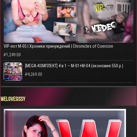
VIP-лот M-05 | Хроники принуждений | Chronicles of Coercion
₽
1,249.00
[MEGA-КОМПЛЕКТ] 4 в 1 – M-01+M-04 (экономия 550 р.)
₽
4,269.00
WELOVESISSY