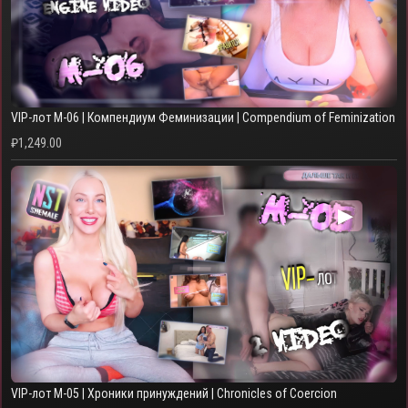
VIP-лот M-06 | Компендиум Феминизации | Compendium of Feminization
₽
1,249.00
▶
VIP-лот M-05 | Хроники принуждений | Chronicles of Coercion