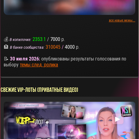
все новые мемы...
💰
2353.1
/
7000
р.
В копилочке:
🏦
310045
/
4000
р.
В банке сообщества:
📝
30 июля 2026:
опубликованы результаты голосования по
выбору
темы след. ролика
СВЕЖИЕ VIP-ЛОТЫ (ПРИВАТНЫЕ ВИДЕО)
▶