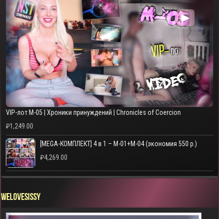
▶
VIP-лот M-05 | Хроники принуждений | Chronicles of Coercion
₽
1,249.00
[MEGA-КОМПЛЕКТ] 4 в 1 – M-01+M-04 (экономия 550 р.)
₽
4,269.00
WELOVESISSY