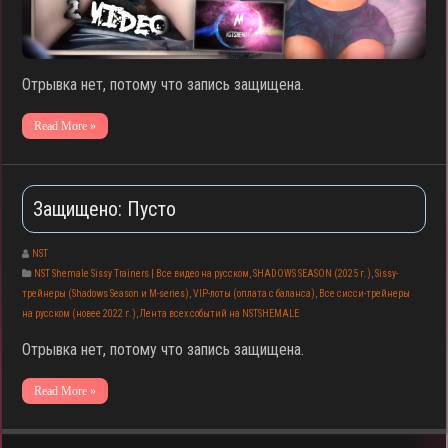
Отрывка нет, потому что запись защищена.
Read More »
Защищено: Пусто
NST
NST Shemale Sissy Trainers | Все видео на русском
,
SHADOWS SEASON (2025 г.)
,
Sissy-
трейнеры (Shadows Season и M-series)
,
VIP-лоты (оплата с баланса)
,
Все сисси-трейнеры
на русском (новее 2022 г.)
,
Лента всех событий на NSTSHEMALE
Отрывка нет, потому что запись защищена.
Read More »