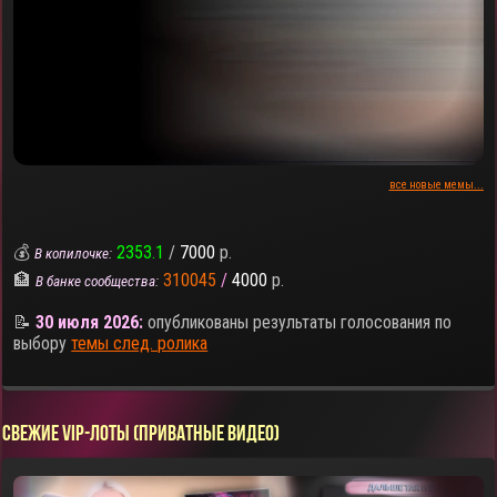
все новые мемы...
💰
2353.1
/
7000
р.
В копилочке:
🏦
310045
/
4000
р.
В банке сообщества:
📝
30 июля 2026:
опубликованы результаты голосования по
выбору
темы след. ролика
СВЕЖИЕ VIP-ЛОТЫ (ПРИВАТНЫЕ ВИДЕО)