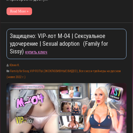
Read More »
Защищено: VIP-лот M-04 | Сексуальное
удочерение | Sexual adoption (Family for
Sissy)
купить ключ
Юлия К.
Family for Sissy
,
VIP-ЛОТЫ (ЭКСКЛЮЗИВНЫЕ ВИДЕО)
,
Все сисси-трейнеры на русском
(новее 2022 г.)
▶