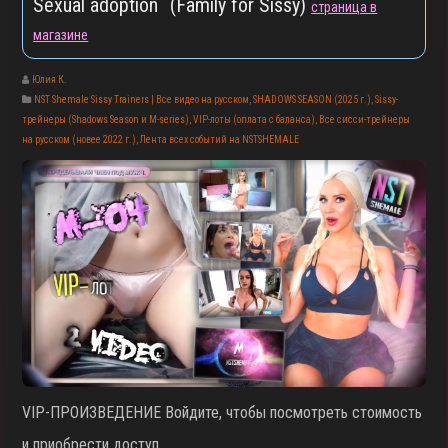
Sexual adoption (Family for Sissy)
страница в
магазине
Юлия К.
NST Shemale Sissy Trainers | Все видео на русском
,
SHADOWS SEASON (2025 г.)
,
Sissy-
трейнеры (Shadows Season и M-series)
,
VIP-лоты (оплата с баланса)
,
Все сисси-трейнеры
на русском (новее 2022 г.)
,
Лента всех событий на NSTSHEMALE
▶
VIP-ПРОИЗВЕДЕНИЕ Войдите, чтобы посмотреть стоимость
и приобрести доступ.