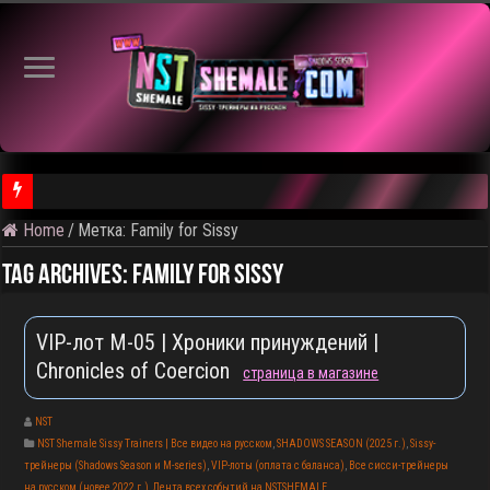
⚠️ Ка
Home
/
Метка:
Family for Sissy
Tag Archives:
Family for Sissy
VIP-лот M-05 | Хроники принуждений |
Chronicles of Coercion
страница в магазине
NST
NST Shemale Sissy Trainers | Все видео на русском
,
SHADOWS SEASON (2025 г.)
,
Sissy-
трейнеры (Shadows Season и M-series)
,
VIP-лоты (оплата с баланса)
,
Все сисси-трейнеры
на русском (новее 2022 г.)
,
Лента всех событий на NSTSHEMALE