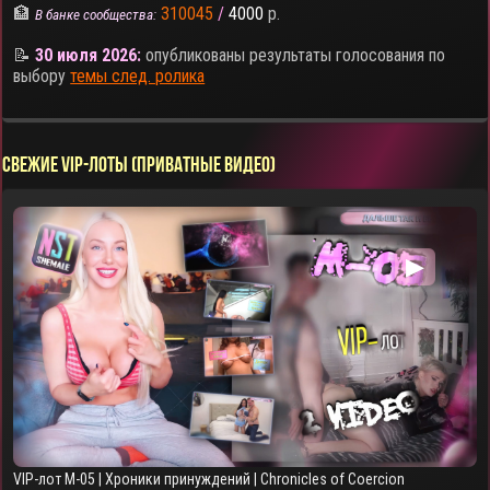
🏦
310045
/
4000
р.
В банке сообщества:
📝
30 июля 2026:
опубликованы результаты голосования по
выбору
темы след. ролика
СВЕЖИЕ VIP-ЛОТЫ (ПРИВАТНЫЕ ВИДЕО)
▶
VIP-лот M-05 | Хроники принуждений | Chronicles of Coercion