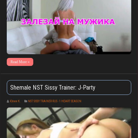
Read More »
Shemale NST Sissy Trainer: J-Party
Юлия К.
NST SISSY TRAINER RUS - 1 HEART SEASON