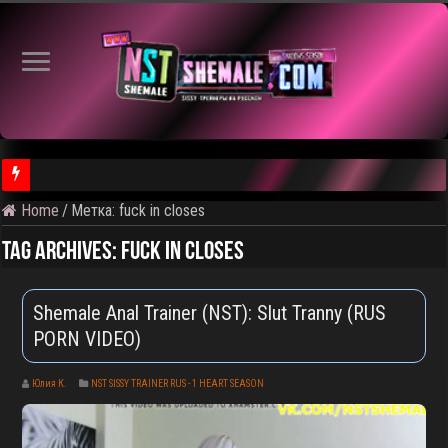
Home
/
Метка:
fuck in closes
⚠️ Результаты голосования и тема следующего откртытого вид
Tag Archives:
fuck in closes
Shemale Anal Trainer (NST): Slut Tranny (RUS
PORN VIDEO)
Юлия К.
NST SISSY TRAINER RUS - 1 HEART SEASON