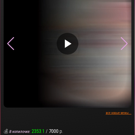
▶
все новые мемы...
💰
2353.1
/
7000
р.
В копилочке: