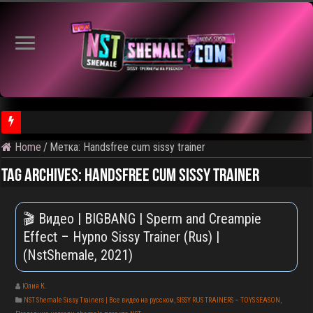
Home
/
Метка:
Handsfree cum sissy trainer
⚠️ Результаты голосования и тема следующего откртытого вид
Tag Archives:
Handsfree cum sissy trainer
🎬 Видео | BIGBANG | Sperm and Creampie
Effect – Hypno Sissy Trainer (Rus) |
(NstShemale, 2021)
Юлия К.
NST Shemale Sissy Trainers | Все видео на русском
,
SISSY RUS TRAINERS – TOYS SEASON
,