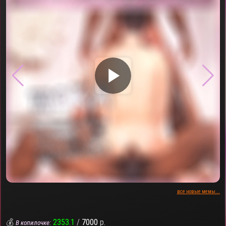
▶
все новые мемы...
💰
2353.1
/
7000
р.
В копилочке: