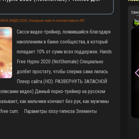
Све
SEASON (ВИДЕО 2020)
,
Последние новости shemale-проекта NST
Сисси-видео-трейнер, появившийся благодаря
накоплениям в банке сообщества, в который
попадает 10% от сумм всех поддержек. Hands
Free Hypno 2020 (NstShemale) Специально
долбят простату, чтобы сперма сама лилась
Плеер сайта (HD): РАЗВЕРНУТЬ ЗАПАСНОЙ
писание видео) Данный порно-трейнер на русском
азывает, как мальчики кончают без рук, как мужчины
sfree cum. Параметры sissy-гипноза Элементы