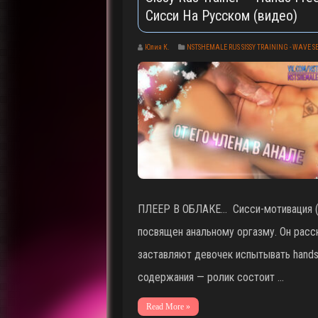
Сисси На Русском (видео)
Юлия К.
NSTSHEMALE RUS SISSY TRAINING - WAVE 
ПЛЕЕР В ОБЛАКЕ… Сисси-мотивация (о
посвящен анальному оргазму. Он расск
заставляют девочек испытывать hand
содержания — ролик состоит …
Read More »