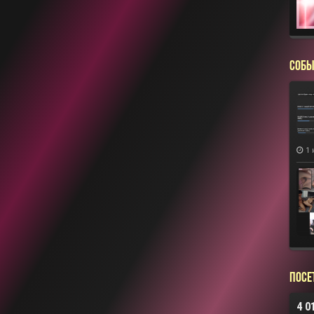
СОБЫ
1 
Посе
4 0