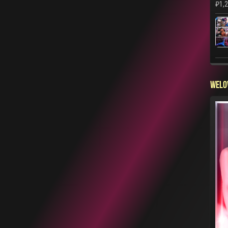
₽
1,
WELO