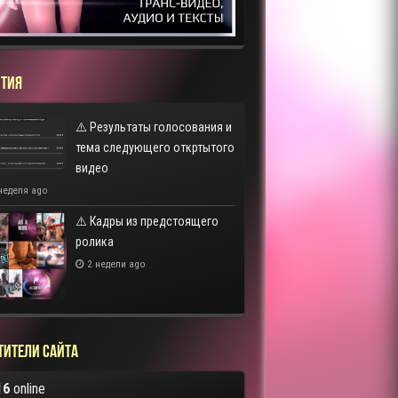
ТИЯ
⚠️ Результаты голосования и
тема следующего откртытого
видео
неделя ago
⚠️ Кадры из предстоящего
ролика
2 недели ago
тители сайта
16
online