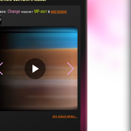
Change
VIP-лот
в
магазине
жее:
покупает
▶
▶
все новые мемы...