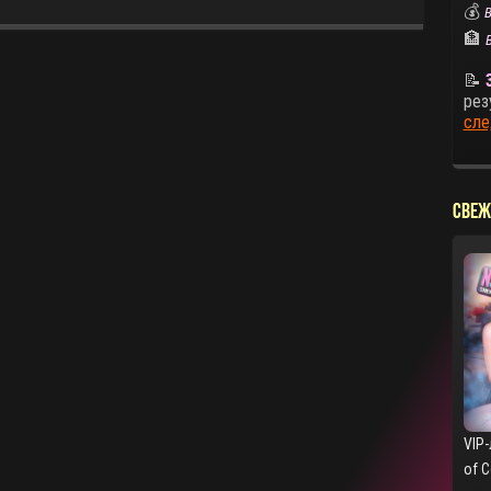
💰
В
🏦
📝
рез
сле
СВЕЖ
VIP-
of 