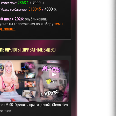
2353.1
/
7000
р.
 копилочке:
310045
/
4000
р.
В банке сообщества:
30 июля 2026:
опубликованы
ультаты голосования по выбору
темы
д. ролика
ИЕ VIP-ЛОТЫ (ПРИВАТНЫЕ ВИДЕО)
▶
лот M-05 | Хроники принуждений | Chronicles
Coercion