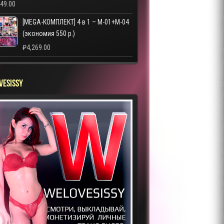
249.00
[MEGA-КОМПЛЕКТ] 4 в 1 – M-01+M-04
(экономия 550 р.)
₽
4,269.00
VESISSY