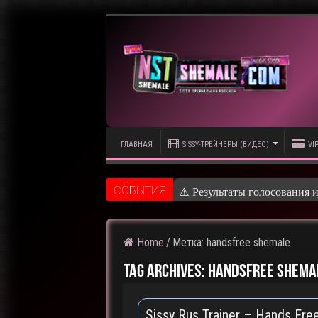
ГЛАВНАЯ
SISSY-ТРЕЙНЕРЫ (ВИДЕО)
VI
CОБЫТИЯ
⚠️ Результаты голосования 
Home
/
Метка:
handsfree shemale
Tag Archives:
handsfree shema
Sissy Rus Trainer – Hands Fr