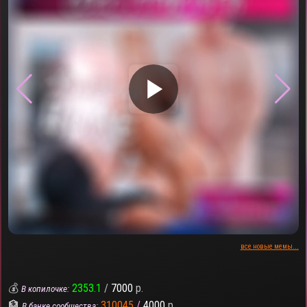
▶
все новые мемы...
💰
2353.1
/
7000
р.
В копилочке:
🏦
310045
/
4000
р.
В банке сообщества: