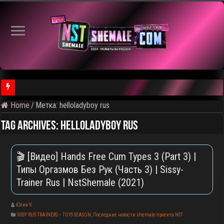
Home
/
Метка:
helloladyboy rus
⚠️ Результаты голосования и тема следующего откртытого вид
Tag Archives:
helloladyboy rus
🎬 [Видео] Hands Free Cum Types 3 (Part 3) |
Типы Оргазмов Без Рук (Часть 3) | Sissy-
Trainer Rus | NstShemale (2021)
Юлия К.
SISSY RUS TRAINERS – TOYS SEASON
,
Последние новости shemale-проекта NST