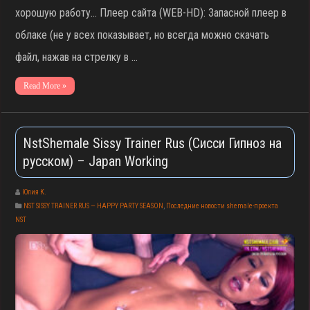
хорошую работу… Плеер сайта (WEB-HD): Запасной плеер в
облаке (не у всех показывает, но всегда можно скачать
файл, нажав на стрелку в …
Read More »
NstShemale Sissy Trainer Rus (Сисси Гипноз на
русском) – Japan Working
Юлия К.
NST SISSY TRAINER RUS — HAPPY PARTY SEASON
,
Последние новости shemale-проекта
NST