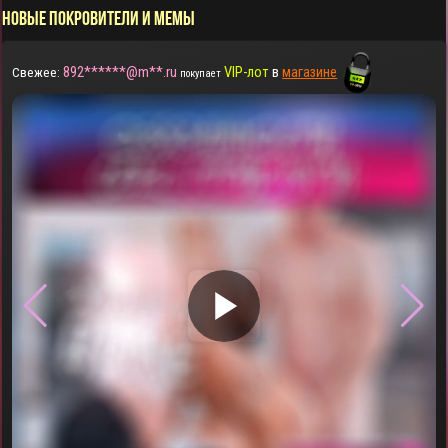
НОВЫЕ ПОКРОВИТЕЛИ И МЕМЫ
892******@m**.ru
VIP-лот
в
магазине
Свежее:
покупает
▶