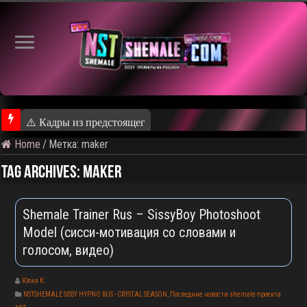
⚠️ Кадры из предстоящего ролика
Home
/
Метка:
maker
Tag Archives:
maker
Shemale Trainer Rus – SissyBoy Photoshoot
Model (сисси-мотивация со словами и
голосом, видео)
Юлия К.
NSTSHEMALE SISSY HYPNO RUS - CRYSTAL SEASON
,
Последние новости shemale-проекта