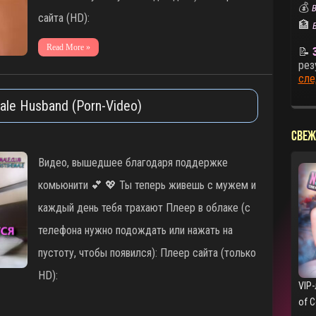
💰
В
сайта (HD):
🏦
Read More »
📝
рез
сле
ale Husband (Porn-Video)
СВЕЖ
Видео, вышедшее благодаря поддержке
комьюнити 💕 💖 Ты теперь живешь с мужем и
каждый день тебя трахают Плеер в облаке (с
телефона нужно подождать или нажать на
пустоту, чтобы появился): Плеер сайта (только
HD):
VIP-
of 