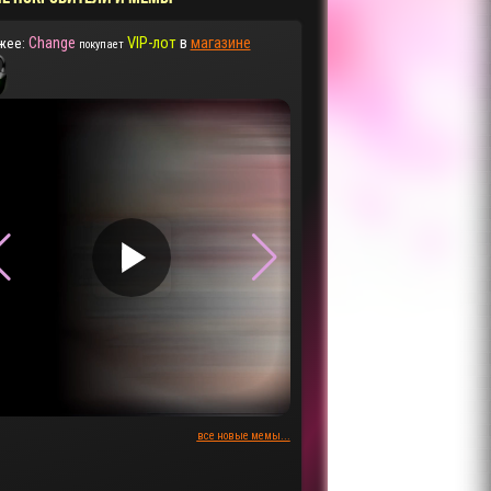
Change
VIP-лот
в
магазине
жее:
покупает
▶
▶
все новые мемы...