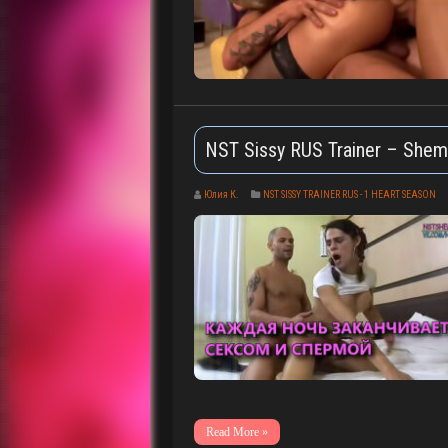
NST Sissy RUS Trainer – Shem
Юлия К.
NST SISSY TRAINER RUS - 1 HEART SEASON
Read More »