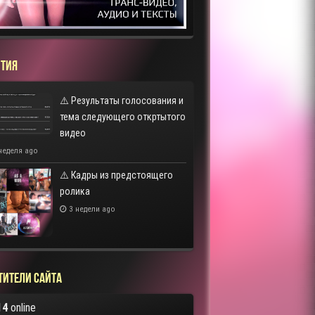
ТИЯ
⚠️ Результаты голосования и
тема следующего откртытого
видео
неделя ago
⚠️ Кадры из предстоящего
ролика
3 недели ago
тители сайта
14
online