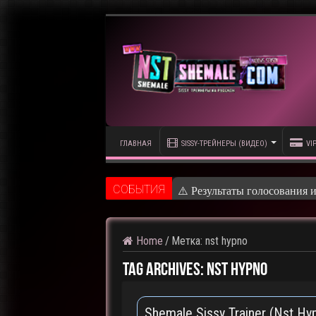
ГЛАВНАЯ
SISSY-ТРЕЙНЕРЫ (ВИДЕО)
VI
CОБЫТИЯ
⚠️ Результаты голосования 
Home
/
Метка:
nst hypno
Tag Archives:
nst hypno
Shemale Sissy Trainer (Nst Hy