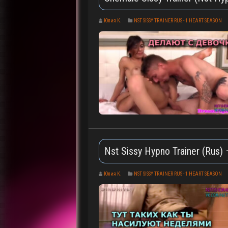
Юлия К.
NST SISSY TRAINER RUS - 1 HEART SEASON
Nst Sissy Hypno Trainer (Rus)
Юлия К.
NST SISSY TRAINER RUS - 1 HEART SEASON