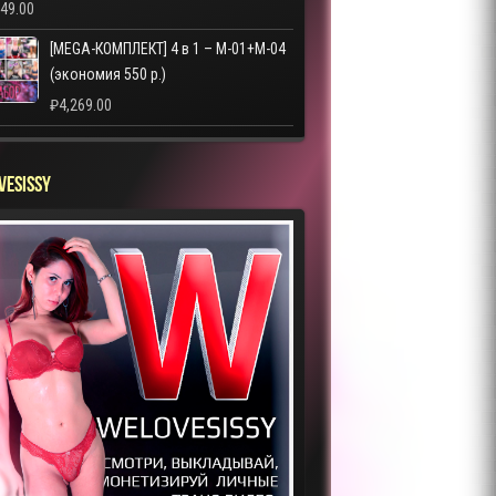
249.00
[MEGA-КОМПЛЕКТ] 4 в 1 – M-01+M-04
(экономия 550 р.)
₽
4,269.00
VESISSY