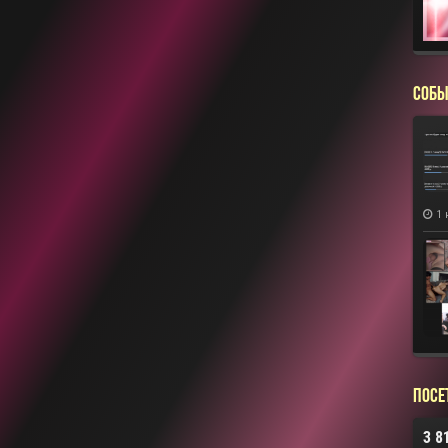
СОБЫ
1 
Посе
3 8