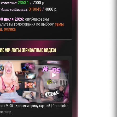
2353.1
/
7000
р.
 копилочке:
310045
/
4000
р.
В банке сообщества:
30 июля 2026:
опубликованы
ультаты голосования по выбору
темы
д. ролика
ИЕ VIP-ЛОТЫ (ПРИВАТНЫЕ ВИДЕО)
▶
лот M-05 | Хроники принуждений | Chronicles
Coercion