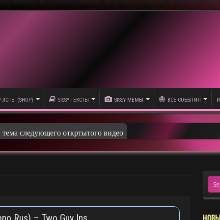
P-ЛОТЫ (SHOP)
SISSY-ТЕКСТЫ
SISSY-МЕМЫ
ВСЕ СОБЫТИЯ
И
и тема следующего откртытого видео
pno Rus) – Two Guy Ins
НОВЫ