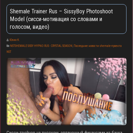
Shemale Trainer Rus – SissyBoy Photoshoot
Model (сисси-мотивация со словами и
голосом, видео)
Юлия К.
NSTSHEMALE SISSY HYPNO RUS - CRYSTAL SEASON
,
Последние новости shemale-проекта
NST
Сисси-трейнер на русском, оплаченный финансами из банка