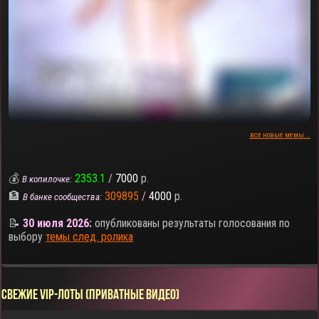
все новые мемы...
💰
2353.1
/
7000
р.
В копилочке:
🏦
309895
/
4000
р.
В банке сообщества:
📝
30 июля 2026:
опубликованы результаты голосования по
выбору
темы след. ролика
СВЕЖИЕ VIP-ЛОТЫ (ПРИВАТНЫЕ ВИДЕО)