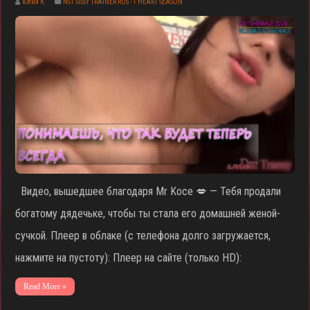
Юлия К.
NST SISSY TRAINER RUS - 1 HEART SEASON
Видео, вышедшее благодаря Mr Koce 💋 — Тебя продали
богатому дядечьке, чтобы ты стала его домашней женой-
сучкой. Плеер в облаке (с телефона долго загружается,
нажмите на пустоту): Плеер на сайте (только HD):
Read More »