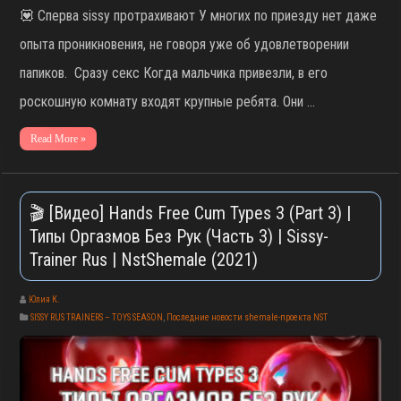
💟 Сперва sissy протрахивают У многих по приезду нет даже
опыта проникновения, не говоря уже об удовлетворении
папиков. Сразу секс Когда мальчика привезли, в его
роскошную комнату входят крупные ребята. Они …
Read More »
🎬 [Видео] Hands Free Cum Types 3 (Part 3) |
Типы Оргазмов Без Рук (Часть 3) | Sissy-
Trainer Rus | NstShemale (2021)
Юлия К.
SISSY RUS TRAINERS – TOYS SEASON
,
Последние новости shemale-проекта NST