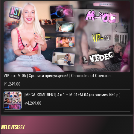
▶
VIP-лот M-05 | Хроники принуждений | Chronicles of Coercion
₽
1,249.00
[MEGA-КОМПЛЕКТ] 4 в 1 – M-01+M-04 (экономия 550 р.)
₽
4,269.00
WELOVESISSY