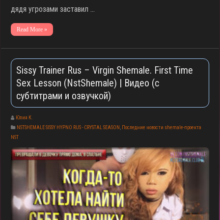
дядя угрозами заставил …
Read More »
Sissy Trainer Rus – Virgin Shemale. First Time
Sex Lesson (NstShemale) | Видео (с
субтитрами и озвучкой)
Юлия К.
NSTSHEMALE SISSY HYPNO RUS - CRYSTAL SEASON
,
Последние новости shemale-проекта
NST