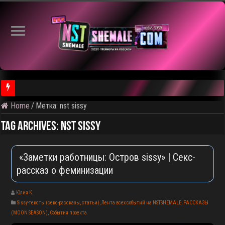
⚠️ Кадры из предстоящего рол
Home
/
Метка:
nst sissy
Tag Archives:
nst sissy
«Заметки работницы: Остров sissy» | Секс-
рассказ о феминизации
Юлия К.
Sissy-тексты (секс-рассказы, статьи)
,
Лента всех событий на NSTSHEMALE
,
РАССКАЗЫ
(MOON SEASON)
,
События проекта