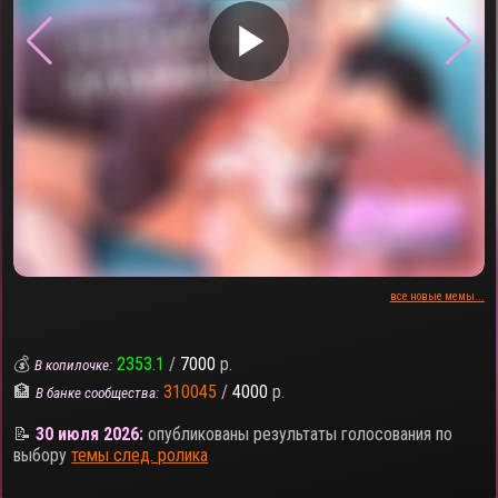
▶
все новые мемы...
💰
2353.1
/
7000
р.
В копилочке:
🏦
310045
/
4000
р.
В банке сообщества:
📝
30 июля 2026:
опубликованы результаты голосования по
выбору
темы след. ролика