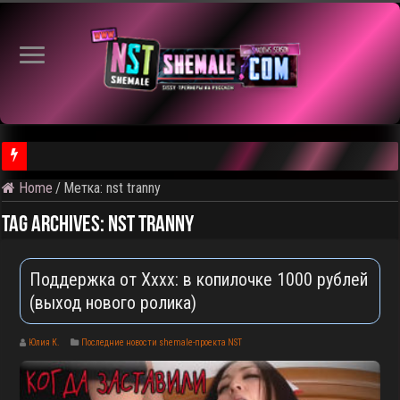
Home
/
Метка:
nst tranny
⚠️ Результаты голосования и тема следующего откртытого вид
Tag Archives:
nst tranny
Поддержка от Xxxx: в копилочке 1000 рублей
(выход нового ролика)
Юлия К.
Последние новости shemale-проекта NST