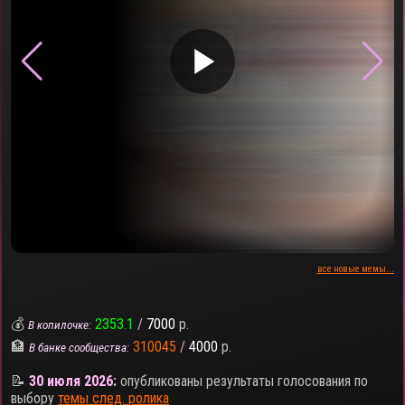
▶
все новые мемы...
💰
2353.1
/
7000
р.
В копилочке:
🏦
310045
/
4000
р.
В банке сообщества:
📝
30 июля 2026:
опубликованы результаты голосования по
выбору
темы след. ролика