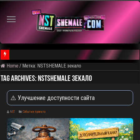
Home
/
Метка:
NSTSHEMALE зекало
⚠️ Результаты голосования и тема следующего откртытого вид
Tag Archives:
NSTSHEMALE зекало
⚠️ Улучшение доступности сайта
NST
События проекта