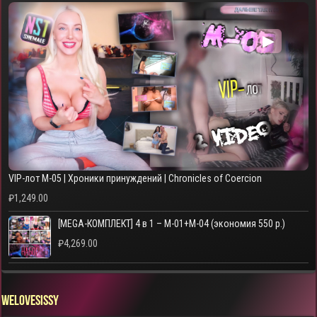
▶
VIP-лот M-05 | Хроники принуждений | Chronicles of Coercion
₽
1,249.00
[MEGA-КОМПЛЕКТ] 4 в 1 – M-01+M-04 (экономия 550 р.)
₽
4,269.00
WELOVESISSY