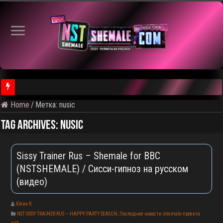
Home
/
Метка:
nusic
⚠️ Результаты голосования и тема следующего откртытого вид
Tag Archives:
nusic
Sissy Trainer Rus – Shemale for BBC
(NSTSHEMALE) / Сисси-гипноз на русском
(видео)
Юлия К.
NST SISSY TRAINER RUS — HAPPY PARTY SEASON
,
Последние новости shemale-проекта