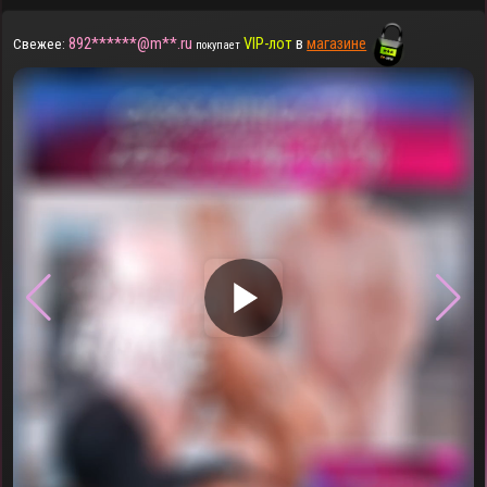
892******@m**.ru
VIP-лот
в
магазине
Свежее:
покупает
▶