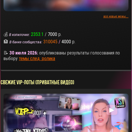
все новые мемы...
💰
2353.1
/
7000
р.
В копилочке:
🏦
310045
/
4000
р.
В банке сообщества:
📝
30 июля 2026:
опубликованы результаты голосования по
выбору
темы след. ролика
СВЕЖИЕ VIP-ЛОТЫ (ПРИВАТНЫЕ ВИДЕО)
▶