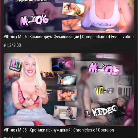
VIP-лот M-06 | Компендиум Феминизации | Compendium of Feminization
₽
1,249.00
▶
VIP-лот M-05 | Хроники принуждений | Chronicles of Coercion