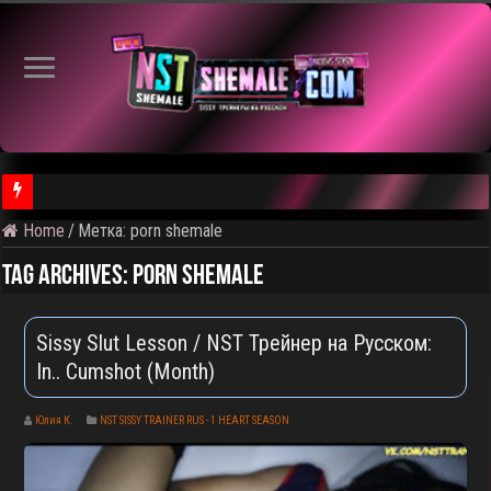
Home
/
Метка:
porn shemale
⚠️ Результаты голосования и тема следующего откртытого вид
Tag Archives:
porn shemale
Sissy Slut Lesson / NST Трейнер на Русском:
In.. Cumshot (Month)
Юлия К.
NST SISSY TRAINER RUS - 1 HEART SEASON