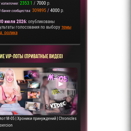
2353.1
/
7000
р.
 копилочке:
309895
/
4000
р.
В банке сообщества:
30 июля 2026:
опубликованы
ультаты голосования по выбору
темы
д. ролика
ИЕ VIP-ЛОТЫ (ПРИВАТНЫЕ ВИДЕО)
▶
лот M-05 | Хроники принуждений | Chronicles
Coercion