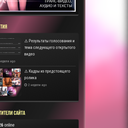
ТИЯ
⚠️ Результаты голосования и
тема следующего откртытого
видео
неделя ago
⚠️ Кадры из предстоящего
ролика
2 недели ago
тители сайта
26
online