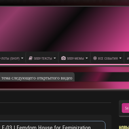
P-ЛОТЫ (SHOP)
SISSY-ТЕКСТЫ
SISSY-МЕМЫ
ВСЕ СОБЫТИЯ
И
и тема следующего откртытого видео
 F-03 | Femdom House for Feminization
НОВЫ