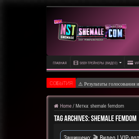
ГЛАВНАЯ
SISSY-ТРЕЙНЕРЫ (ВИДЕО)
VI
CОБЫТИЯ
⚠️ Результаты голосования 
Home
/
Метка:
shemale femdom
Tag Archives:
shemale femdom
Защищено: 🎬 Видео | VIP-лот