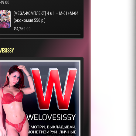
249.00
[MEGA-КОМПЛЕКТ] 4 в 1 – M-01+M-04
(экономия 550 р.)
₽
4,269.00
VESISSY