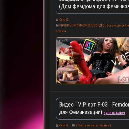
(Дом Фемдома для Феминиз
Юлия К.
VIP-ЛОТЫ (ЭКСКЛЮЗИВНЫЕ ВИДЕО)
,
Все сисси-трейне
проекта
Видео | VIP-лот F-03 | Femd
для Феминизации)
купить ключ
Юлия К.
VIP-лоты (оплата с баланса)