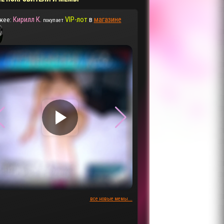
Кирилл К.
VIP-лот
в
магазине
жее:
покупает
▶
▶
все новые мемы...