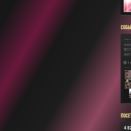
СОБЫ
1 
Посе
4 8