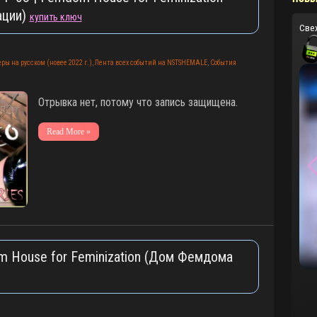
ации)
купить ключ
Све
ры на русском (новее 2022 г.)
,
Лента всех событий на NSTSHEMALE
,
События
Отрывка нет, потому что запись защищена.
Read More »
om House for Feminization (Дом Фемдома