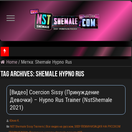
Home
/
Метка:
Shemale Hypno Rus
⚠️ Результаты голосования и тема следующего откртытого вид
Tag Archives:
Shemale Hypno Rus
[Видео] Сoercion Sissy (Принуждение
Девочки) – Hypno Rus Trainer (NstShemale
2021)
Юлия К.
NST Shemale Sissy Trainers | Все видео на русском
,
SISSY ФЕМИНИЗАЦИЯ НА РУССКОМ