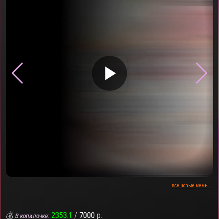
▶
все новые мемы...
💰
2353.1
/
7000
р.
В копилочке: