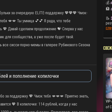
💰
В
🏦
ибульки за очередную ELITE-поддержку 💖💖💖 Чмок-
📝
тебя 💋💋 Ты умница 💕💕 Я рада, что тебе
рез
сле
ь 💖 Давай сделаем продолжение 💝 Сперва у нас
ик для сообщества, а уже после будет твой.
 все сисси-порно-мемы в галерее Рубинового Сезона
СВЕЖ
блей и пополнение копилочки
ибо за поддержку 💖 Чмок тебя 💋💋💋 Приятно знать,
VIP-
авится 💖 В копилочке: 114 рублей, когда у нас
of 