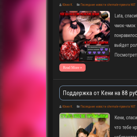
Юлия К.
Последние новости shemale-проекта NST
Lata, спас
чмок-чмок 
понравилос
выйдет рол
Посмотреть
Read More »
Поддержка от Кени на 88 ру
Юлия К.
Последние новости shemale-проекта NST
Кени, спас
что тебе нр