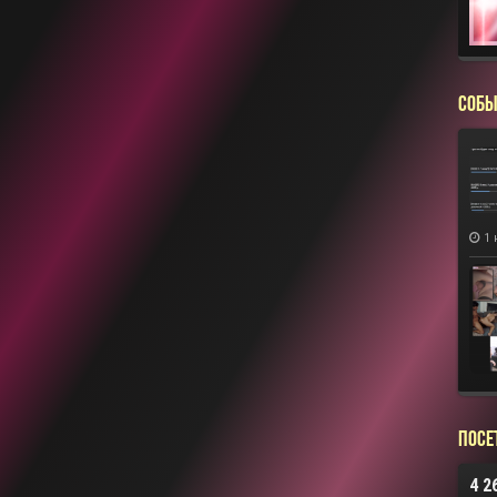
СОБЫ
1 
Посе
4 2