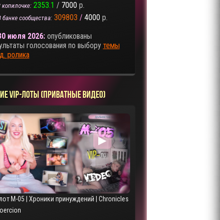
2353.1
/
7000
р.
 копилочке:
309803
/
4000
р.
В банке сообщества:
30 июля 2026:
опубликованы
ультаты голосования по выбору
темы
д. ролика
ИЕ VIP-ЛОТЫ (ПРИВАТНЫЕ ВИДЕО)
▶
лот M-05 | Хроники принуждений | Chronicles
Coercion