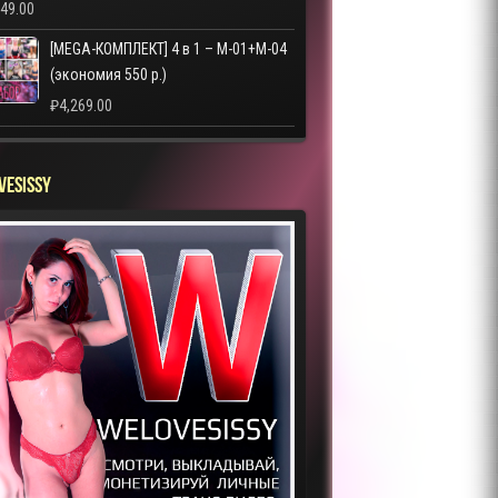
249.00
[MEGA-КОМПЛЕКТ] 4 в 1 – M-01+M-04
(экономия 550 р.)
₽
4,269.00
VESISSY