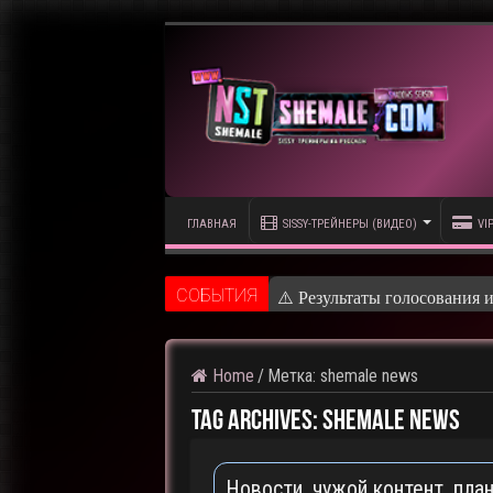
ГЛАВНАЯ
SISSY-ТРЕЙНЕРЫ (ВИДЕО)
VI
CОБЫТИЯ
⚠️ Результаты голосования 
Home
/
Метка:
shemale news
Tag Archives:
shemale news
Новости, чужой контент, пла