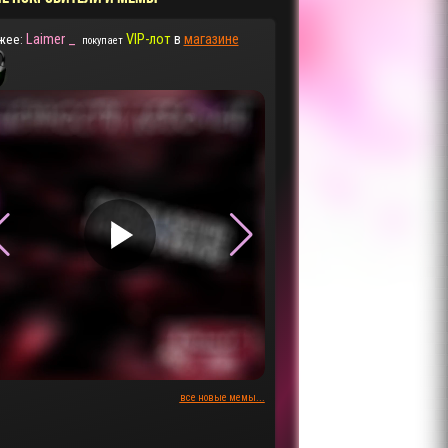
Laimer _
VIP-лот
в
магазине
жее:
покупает
▶
▶
все новые мемы...