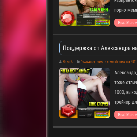
набирается
порно-мемы
Read More »
Поддержка от Александра на
Юлия К.
Последние новости shemale-проекта NST
Александр,
тоже отлич
1000, выхо
трейнер дл
Read More »