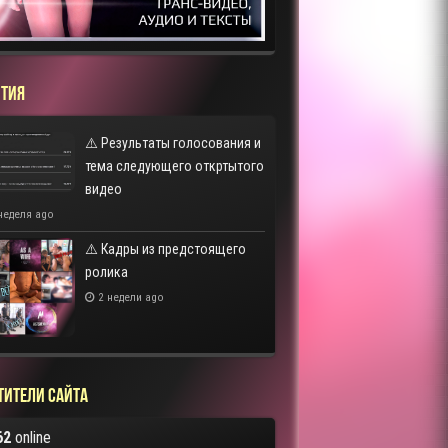
ТИЯ
⚠️ Результаты голосования и
тема следующего откртытого
видео
неделя ago
⚠️ Кадры из предстоящего
ролика
2 недели ago
тители сайта
62
online