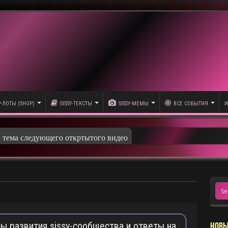
P-ЛОТЫ (SHOP)
SISSY-ТЕКСТЫ
SISSY-МЕМЫ
ВСЕ СОБЫТИЯ
И
и тема следующего откртытого видео
ны развития sissy-сообщества и ответы на
НОВЫ