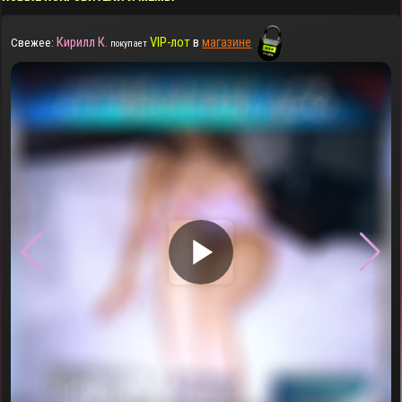
Кирилл К.
VIP-лот
в
магазине
Свежее:
покупает
▶