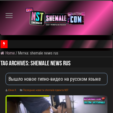
Home
/
Метка:
shemale news rus
⚠️ Результаты голосования и тема следующего откртытого вид
Tag Archives:
shemale news rus
Вышло новое гипно-видео на русском языке
Юлия К.
Последние новости shemale-проекта NST