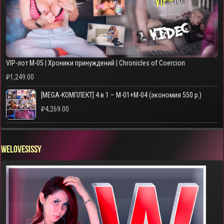
VIP-лот M-05 | Хроники принуждений | Chronicles of Coercion
₽
1,249.00
[MEGA-КОМПЛЕКТ] 4 в 1 – M-01+M-04 (экономия 550 р.)
₽
4,269.00
WELOVESISSY