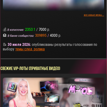
все новые мемы...
💰
2353.1
/
7000
р.
В копилочке:
🏦
309895
/
4000
р.
В банке сообщества:
📝
30 июля 2026:
опубликованы результаты голосования по
выбору
темы след. ролика
СВЕЖИЕ VIP-ЛОТЫ (ПРИВАТНЫЕ ВИДЕО)
▶