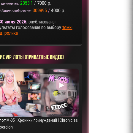
2353.1
/
7000
р.
 копилочке:
309895
/
4000
р.
В банке сообщества:
30 июля 2026:
опубликованы
ультаты голосования по выбору
темы
д. ролика
ИЕ VIP-ЛОТЫ (ПРИВАТНЫЕ ВИДЕО)
▶
лот M-05 | Хроники принуждений | Chronicles
Coercion