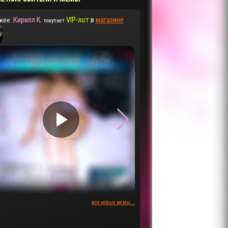
Кирилл К.
VIP-лот
в
магазине
жее:
покупает
▶
▶
все новые мемы...