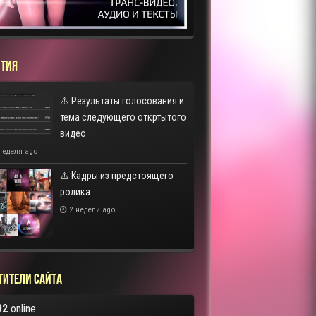
ТИЯ
⚠️ Результаты голосования и
тема следующего откртытого
видео
неделя ago
⚠️ Кадры из предстоящего
ролика
2 недели ago
тители сайта
92
online