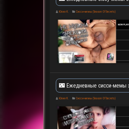
Юлия К.
Сисси-мемы (Season Of Secrets)
🌃 Ежедневные сисси-мемы 
Юлия К.
Сисси-мемы (Season Of Secrets)