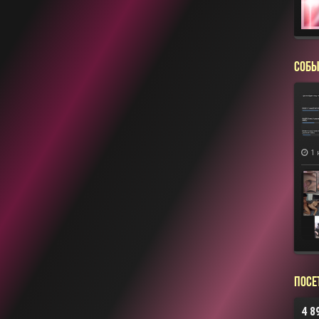
СОБЫ
1 
Посе
4 8