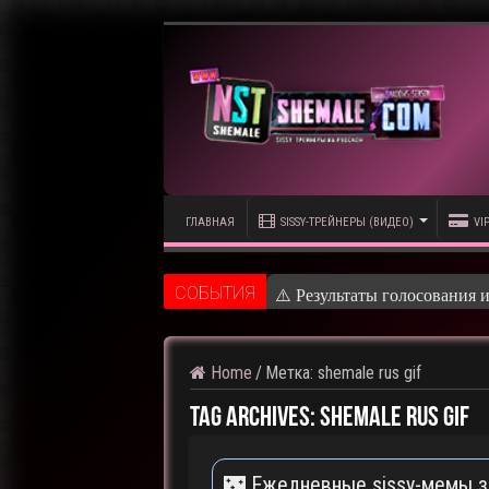
ГЛАВНАЯ
SISSY-ТРЕЙНЕРЫ (ВИДЕО)
VI
CОБЫТИЯ
⚠️ Результаты голосования 
Home
/
Метка:
shemale rus gif
Tag Archives:
shemale rus gif
🌃 Ежедневные sissy-мемы 