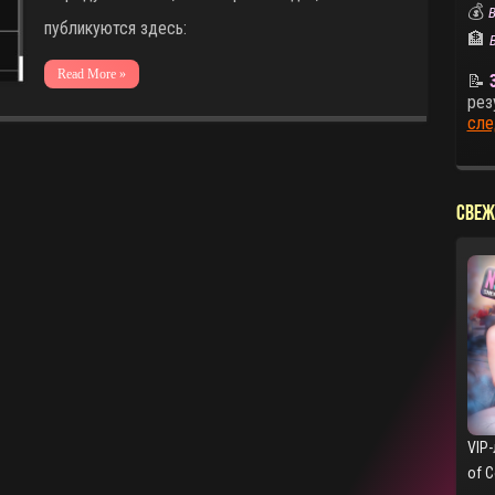
💰
В
публикуются здесь:
🏦
Read More »
📝
рез
сле
СВЕЖ
VIP-
of 