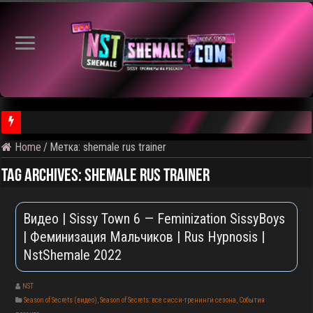
Home
/
Метка:
shemale rus trainer
⚠️ Результаты голосования и тема следующего откртытого вид
Tag Archives:
shemale rus trainer
Видео | Sissy Town 6 — Feminization SissyBoys
| Феминизация Мальчиков | Rus Hypnosis |
NstShemale 2022
NST
Season of Secrets (видео)
,
Season of Secrets: все сисси-тренинги сезона
,
События