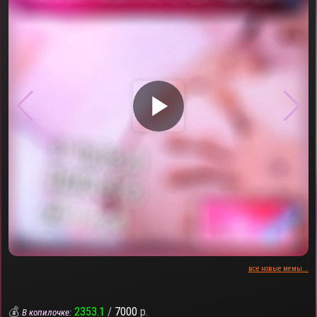
▶
все новые мемы...
💰
2353.1
/
7000
р.
В копилочке: