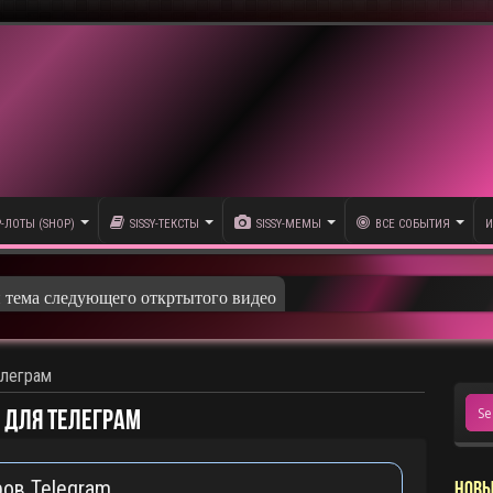
P-ЛОТЫ (SHOP)
SISSY-ТЕКСТЫ
SISSY-МЕМЫ
ВСЕ СОБЫТИЯ
И
и тема следующего откртытого видео
елеграм
 для Телеграм
ров Telegram
НОВЫ