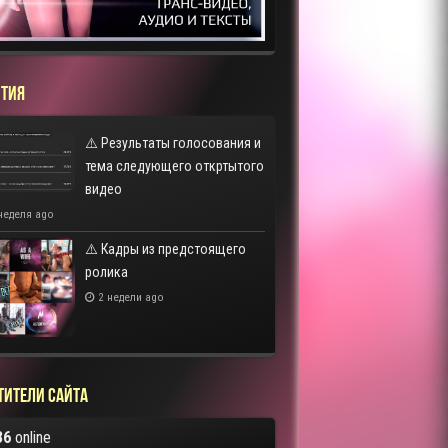
ТИЯ
⚠️ Результаты голосования и
тема следующего откртытого
видео
неделя ago
⚠️ Кадры из предстоящего
ролика
2 недели ago
тители сайта
36
online