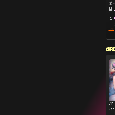
💰
В
🏦
📝
рез
сле
СВЕЖ
VIP-
of 