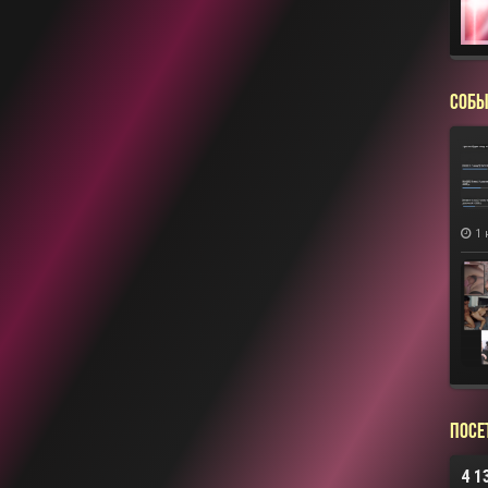
СОБЫ
1 
Посе
4 1