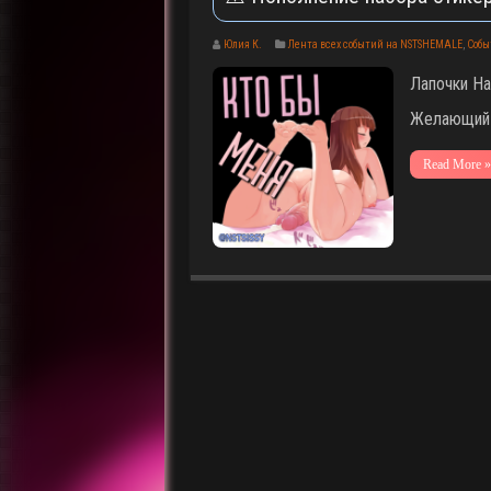
Юлия К.
Лента всех событий на NSTSHEMALE
,
Собы
Лапочки На
Желающий 
Read More »