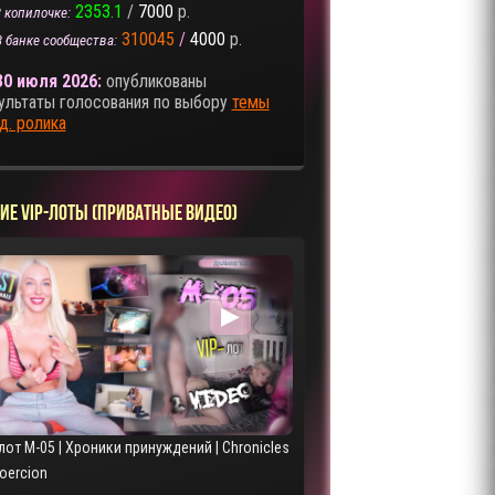
2353.1
/
7000
р.
 копилочке:
310045
/
4000
р.
В банке сообщества:
30 июля 2026:
опубликованы
ультаты голосования по выбору
темы
д. ролика
ИЕ VIP-ЛОТЫ (ПРИВАТНЫЕ ВИДЕО)
▶
лот M-05 | Хроники принуждений | Chronicles
Coercion