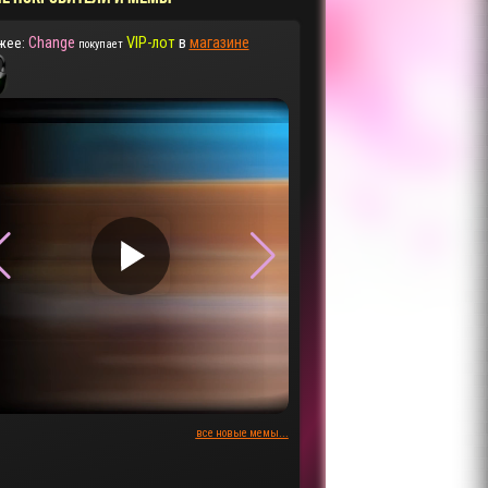
Change
VIP-лот
в
магазине
жее:
покупает
▶
▶
все новые мемы...