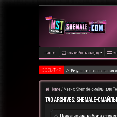
ГЛАВНАЯ
SISSY-ТРЕЙНЕРЫ (ВИДЕО)
VI
CОБЫТИЯ
⚠️ Результаты голосования 
Home
/
Метка:
Shemale-смайлы для Т
Tag Archives:
Shemale-смайлы
⚠️ Пополнение набора стике