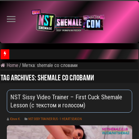
Home
/
Метка:
shemale со словами
⚠️ Результаты голосования и тема следующего откртытого вид
Tag Archives:
shemale со словами
NST Sissy Video Trainer – First Cuck Shemale
Lesson (с текстом и голосом)
Юлия К.
NST SISSY TRAINER RUS - 1 HEART SEASON