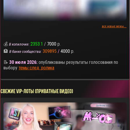
все новые мемы...
💰
2353.1
/
7000
р.
В копилочке:
🏦
309895
/
4000
р.
В банке сообщества:
📝
30 июля 2026:
опубликованы результаты голосования по
выбору
темы след. ролика
СВЕЖИЕ VIP-ЛОТЫ (ПРИВАТНЫЕ ВИДЕО)
▶