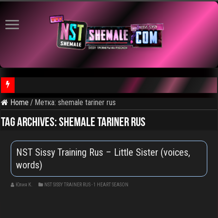
Home
/
Метка:
shemale tariner rus
⚠️ Результаты голосования и тема следующего откртытого вид
Tag Archives:
shemale tariner rus
⚠️ Кадры из предстоящего ролика
⚠ Голосование по выбору темы следующего общедоступного 
NST Sissy Training Rus – Little Sister (voices,
words)
Юлия К.
NST SISSY TRAINER RUS - 1 HEART SEASON