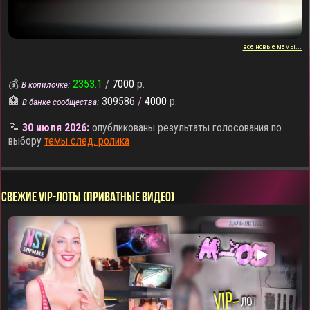
все новые мемы...
💰
2353.1
/
7000
р.
В копилочке:
🏦
309586
/
4000
р.
В банке сообщества:
📝
30 июля 2026:
опубликованы результаты голосования по
выбору
темы след. ролика
СВЕЖИЕ VIP-ЛОТЫ (ПРИВАТНЫЕ ВИДЕО)
▶