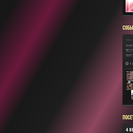
СОБЫ
1 
Посе
4 8