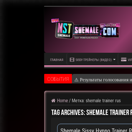
ГЛАВНАЯ
SISSY-ТРЕЙНЕРЫ (ВИДЕО)
VI
CОБЫТИЯ
⚠️ Результаты голосования 
Home
/
Метка:
shemale trainer rus
Tag Archives:
shemale trainer 
Shemale Sissy Hypno Trainer