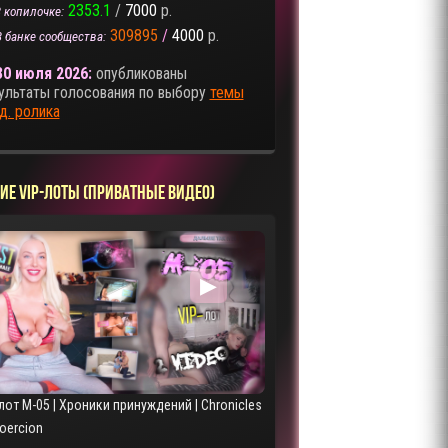
2353.1
/
7000
р.
 копилочке:
309895
/
4000
р.
В банке сообщества:
30 июля 2026:
опубликованы
ультаты голосования по выбору
темы
д. ролика
ИЕ VIP-ЛОТЫ (ПРИВАТНЫЕ ВИДЕО)
▶
лот M-05 | Хроники принуждений | Chronicles
Coercion