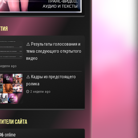
ТИЯ
⚠️ Результаты голосования и
тема следующего откртытого
видео
неделя ago
⚠️ Кадры из предстоящего
ролика
2 недели ago
тители сайта
86
online