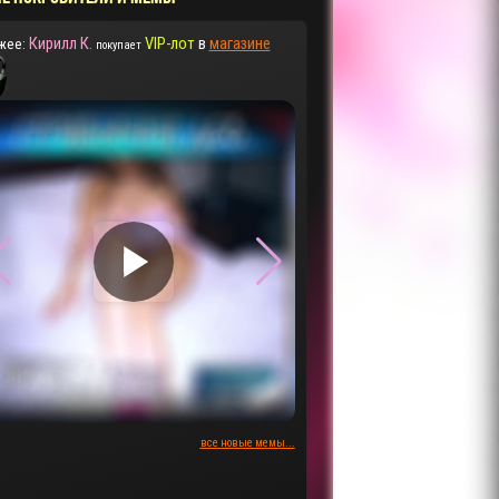
Кирилл К.
VIP-лот
в
магазине
жее:
покупает
▶
▶
все новые мемы...