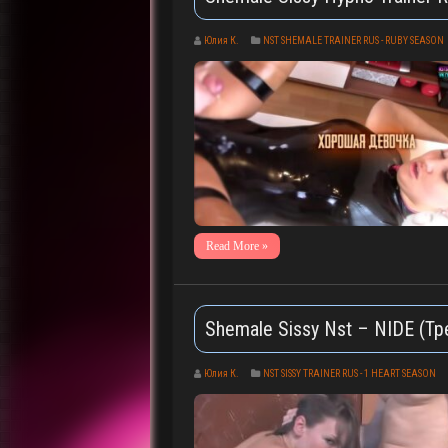
Юлия К.
NST SHEMALE TRAINER RUS - RUBY SEASON
Read More »
Shemale Sissy Nst – NIDE (Тр
Юлия К.
NST SISSY TRAINER RUS - 1 HEART SEASON