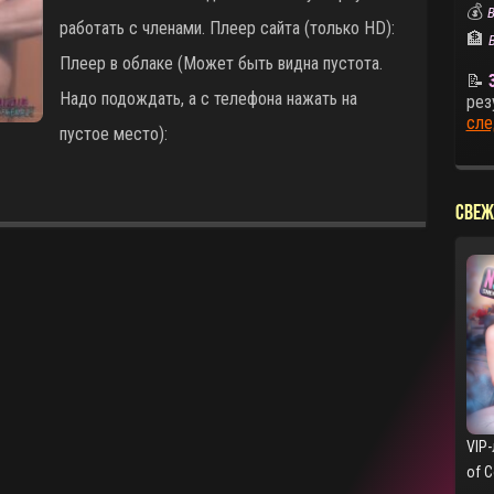
💰
В
работать с членами. Плеер сайта (только HD):
🏦
Плеер в облаке (Может быть видна пустота.
📝
Надо подождать, а с телефона нажать на
рез
сле
пустое место):
СВЕЖ
VIP-
of 