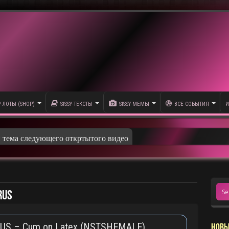
P-ЛОТЫ (SHOP)
SISSY-ТЕКСТЫ
SISSY-МЕМЫ
ВСЕ СОБЫТИЯ
И
и тема следующего откртытого видео
rus
 RUS – Сum on Latex (NSTSHEMALE)
НОВЫ