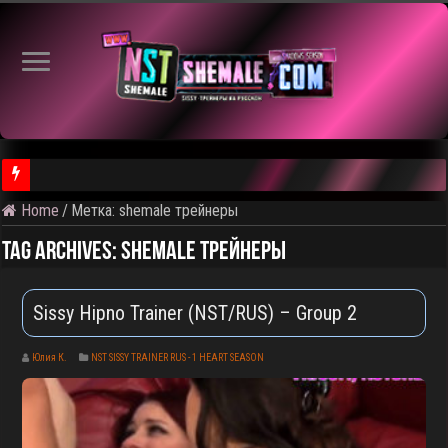
Home
/
Метка:
shemale трейнеры
⚠️ Результаты голосования и тема следующего откртытого вид
Tag Archives:
shemale трейнеры
Sissy Hipno Trainer (NST/RUS) – Group 2
Юлия К.
NST SISSY TRAINER RUS - 1 HEART SEASON