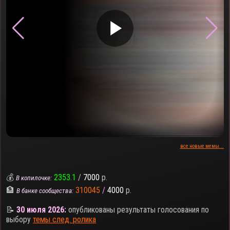
▶
все новые мемы...
💰
2353.1
/
7000
р.
В копилочке:
🏦
310045
/
4000
р.
В банке сообщества:
📝
30 июля 2026:
опубликованы результаты голосования по
выбору
темы след. ролика