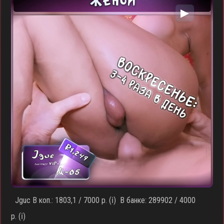
▶
Jguc В коп.: 1803,1 / 7000 р. (ℹ️) В банке: 289902 / 4000
р. (ℹ️)