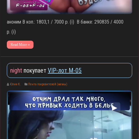
аноним В коп.: 1803,1 / 7000 р. (ℹ️) В банке: 290835 / 4000
р. (ℹ️)
Read More »
night
покупает
VIP-лот M-05
Юлия К.
Лента покровителей (мемы)
▶