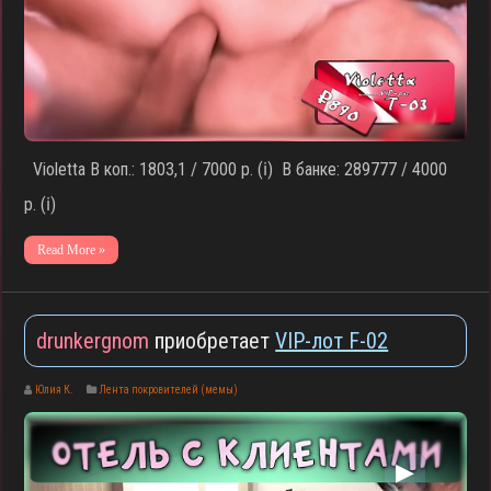
Violetta В коп.: 1803,1 / 7000 р. (ℹ️) В банке: 289777 / 4000
р. (ℹ️)
Read More »
drunkergnom
приобретает
VIP-лот F-02
Юлия К.
Лента покровителей (мемы)
▶