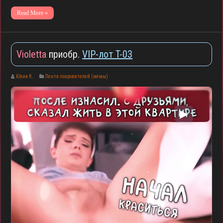
Read More »
Violetta
приобр.
VIP-лот T-03
Юлия К.
Лента покровителей (мемы)
▶