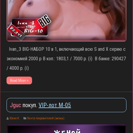
Ivan_3 BIG-НАБОР 10 в 1, включающий всю S and X серию с
экономией 2000 р В коп.: 1803,1 / 7000 р. (ℹ️) В банке: 290427
/ 4000 р. (ℹ️)
Read More »
Jguc
покуп.
VIP-лот M-05
Юлия К.
Лента покровителей (мемы)