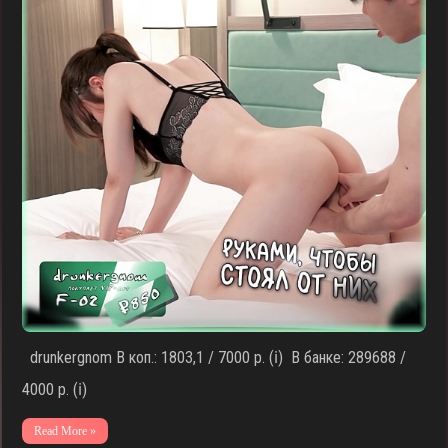
drunkergnom В коп.: 1803,1 / 7000 р. (ℹ️) В банке: 289688 /
4000 р. (ℹ️)
Read More »