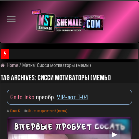
⚠️ Кадры из предстоящего ролика
Home
/
Метка:
Сисси мотиваторы (мемы)
Tag Archives:
Сисси мотиваторы (мемы)
Gnito Inko
приобр.
VIP-лот T-04
Юлия К.
Лента покровителей (мемы)
▶