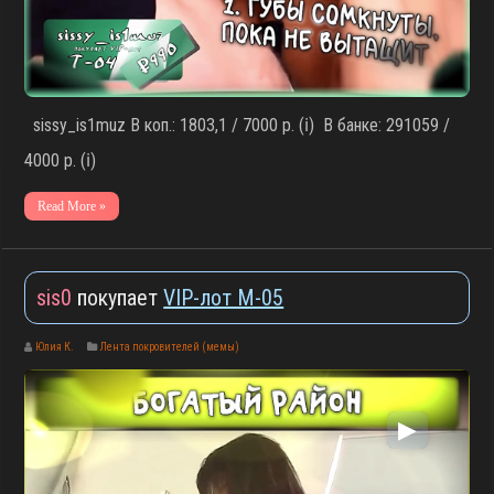
sissy_is1muz В коп.: 1803,1 / 7000 р. (ℹ️) В банке: 291059 /
4000 р. (ℹ️)
Read More »
sis0
покупает
VIP-лот M-05
Юлия К.
Лента покровителей (мемы)
▶