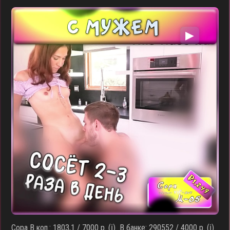
▶
Сора В коп.: 1803,1 / 7000 р. (ℹ️) В банке: 290552 / 4000 р. (ℹ️)