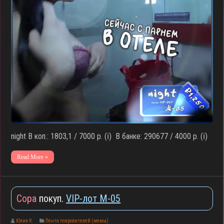
night В коп.: 1803,1 / 7000 р. (ℹ️) В банке: 290677 / 4000 р. (ℹ️)
Read More »
Сора
покуп.
VIP-лот M-05
Юлия К.
Лента покровителей (мемы)