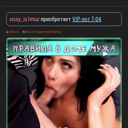
sissy_is1muz
приобретает
VIP-лот T-04
Юлия К.
Лента покровителей (мемы)
▶