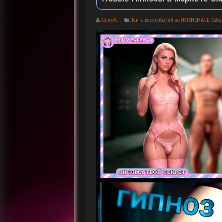
Юлия К.
Лента всех событий на NSTSHEMALE
,
Собы