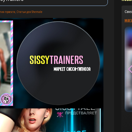
Све
тия проекта
,
Статьи для Shemale
маг