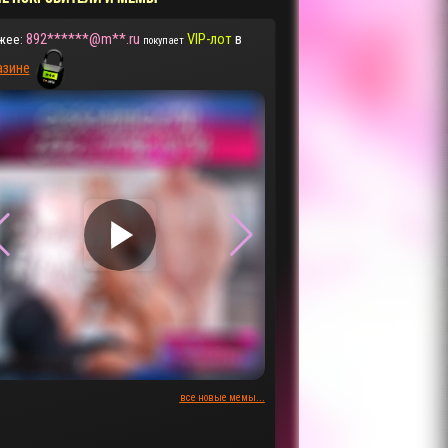
892******@m**.ru
VIP-лот
в
жее:
покупает
азине
▶
▶
все новые мемы...