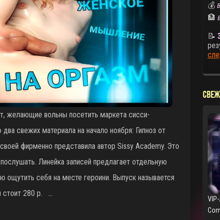
💰
В
🏦
📝
рез
сле
СВЕЖ
т, желающие вольны посетить маркета сисси-
 два свежих материала на начало ноября: Гипноз от
своей фирменно представила автор Sissy Academy. Это
 послушать. Линейка записей предлагает отдельную
ю ощутить себя на месте героини. Выпуск называется
и стоит 280 р. …
VIP
Com