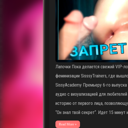
Лапочки Пока делается свежий VIP-ло
феминизации SisssyTrainers, где вышло
SissyAcademy Премьеру 6-го выпуска 
аудио с визуализацией для любителей
историю от первого лица, позволяющу
“Он знал твой секрет“. Идет 15 минут 
Read More »