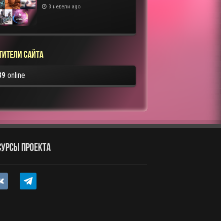
3 недели ago
тители сайта
89
online
СУРСЫ ПРОЕКТА
ntakte
telegram