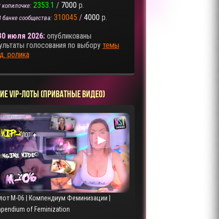
2353.1
/
7000
р.
 копилочке:
310045
/
4000
р.
В банке сообщества:
30 июля 2026:
опубликованы
ультаты голосования по выбору
темы
д. ролика
ИЕ VIP-ЛОТЫ (ПРИВАТНЫЕ ВИДЕО)
▶
-лот M-06 | Компендиум Феминизации |
pendium of Feminization