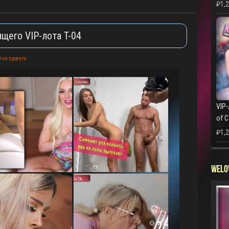
₽
1,
щего VIP-лота T-04
тия проекта
VIP-
of 
₽
1,
WELO