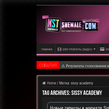
ГЛАВНАЯ
SISSY-ТРЕЙНЕРЫ (ВИДЕО)
VI
CОБЫТИЯ
⚠️ К
Home
/
Метка:
sissy academy
Tag Archives:
sissy academy
Новые гипнозы в маркете Sis