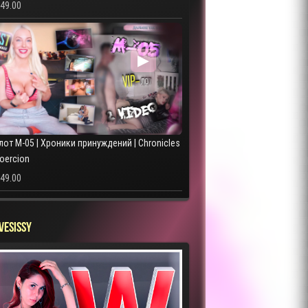
249.00
▶
лот M-05 | Хроники принуждений | Chronicles
Coercion
249.00
VESISSY