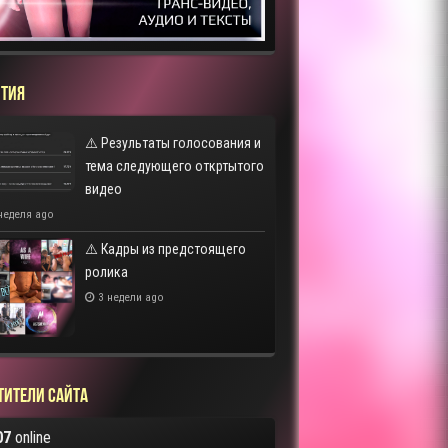
ТИЯ
⚠️ Результаты голосования и
тема следующего откртытого
видео
неделя ago
⚠️ Кадры из предстоящего
ролика
3 недели ago
тители сайта
07
online