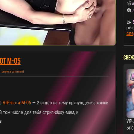
💰
В
🏦
📝
рез
сле
СВЕЖ
от M-05
Leave a comment
аз
VIP-лота M-05
— 2 видео на тему принуждения, жизни
В том числе для тебя стрип-sissy-мем, и
VIP-

of 