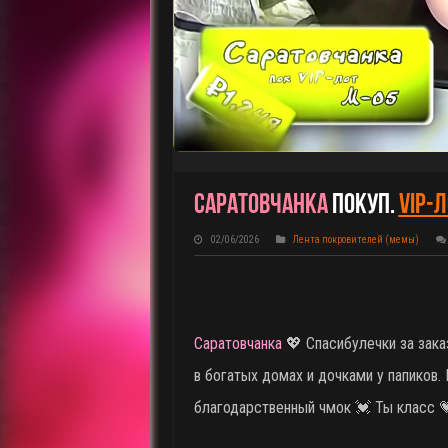
Саратовчанка
Покуп.
VIP-Л
02/06/2026
Лента покровителей (мемы)
Саратовчанка
💖 Спасибулечки за зак
в богатых домах и дочками у папиков. 
благодарственный чмок 💓 Ты класс 