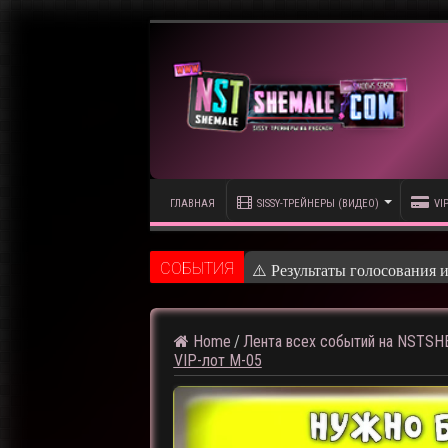
ГЛАВНАЯ
SISSY-ТРЕЙНЕРЫ (ВИДЕО)
VI
CОБЫТИЯ
⚠️ Результаты голосования 
Home
/
Лента всех событий на NSTS
VIP-лот M-05