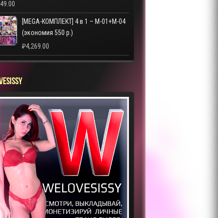
249.00
[MEGA-КОМПЛЕКТ] 4 в 1 – M-01+M-04
(экономия 550 р.)
₽
4,269.00
VESISSY