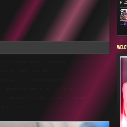
₽
1,
WELO
SISSY CAPTION НА РУССКОМ
SISSY GIF RUS
SISSY HYPNO GIF
ТА СИССИ
ПОРНО ГИФКИ СИССИ
СИССИ ГИФКИ
СИССИ КАРТИНКИ (АНИМАЦИЯ)
КИ С НАДПИСЬЮ (АНИМИРОВАННЫЕ)
СИССИ МЕМ (2026)
ССИ ПОРНО АНИМАЦИИ (МЕМЫ)
СИССИ ПОРНО КАРТИНКИ
 С НАДПИСЯМИ