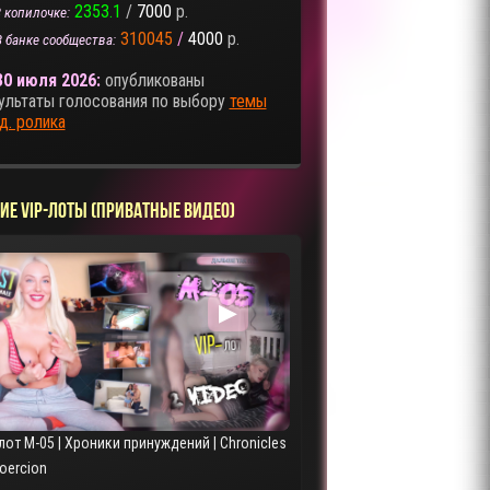
2353.1
/
7000
р.
 копилочке:
310045
/
4000
р.
В банке сообщества:
30 июля 2026:
опубликованы
ультаты голосования по выбору
темы
д. ролика
ИЕ VIP-ЛОТЫ (ПРИВАТНЫЕ ВИДЕО)
▶
лот M-05 | Хроники принуждений | Chronicles
Coercion