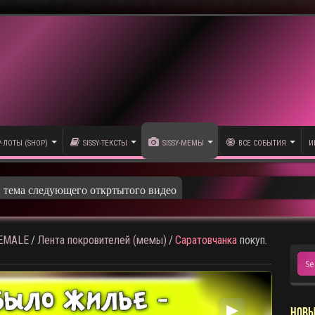
P-ЛОТЫ (SHOP)
SISSY-ТЕКСТЫ
SISSY-МЕМЫ
ВСЕ СОБЫТИЯ
И
и тема следующего откртытого видео
HEMALE
/
Лента покровителей (мемы)
/
Саратовчанка
покуп.
▶
НОВЫ