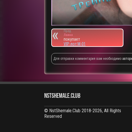
Пред.
Лаина
покупает
VIP-лот M-01
Для отправки комментария вам необходимо
автор
NstShemale.Club
© NstShemale.Club 2018-2026, All Rights
Reserved