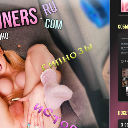
СОБЫ
1 
Посе
3 9