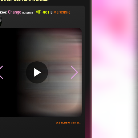
Change
VIP-лот
в
магазине
жее:
покупает
▶
▶
все новые мемы...