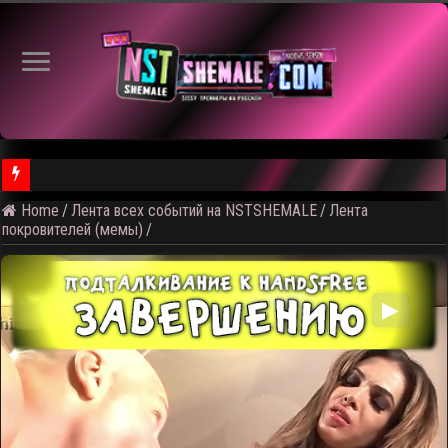
Home
/
Лента всех событий на NSTSHEMALE
/
Лента
⚠️ Результаты голосования и тема следующего откртытого вид
покровителей (мемы)
/
▶