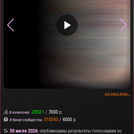
▶
все новые мемы...
💰
2353.1
/
7000
р.
В копилочке:
🏦
310045
/
4000
р.
В банке сообщества:
📝
30 июля 2026:
опубликованы результаты голосования по