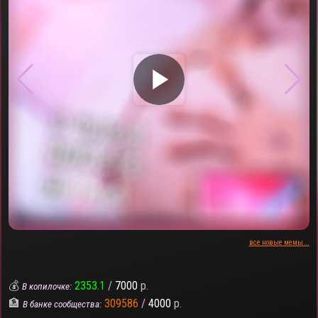
▶
все новые мемы...
💰
2353.1
/
7000
р.
В копилочке:
🏦
309586
/
4000
р.
В банке сообщества: