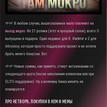
🌱🌱 В любом случае, вышесказанное
мало повлияет на
выход видео
. Из 21 ролика (этот и прошлый сезон), всего 3
выпущены в подарок. Один недавно для K. Vladimir и 2 для
Introsissy, которая просто поддержала проект и не хотела
брать ничего бонусом. Вот.
🌱🌱 Новые суммы, как принято, станут актуальными со
следующего круга (после наполнения копилочки или при
ELITE-поддержке). Ну а величину банка менять не
планируется.
ПРО НЕТВОРК, ПОКУПКИ В НЕМ И МЕМЫ