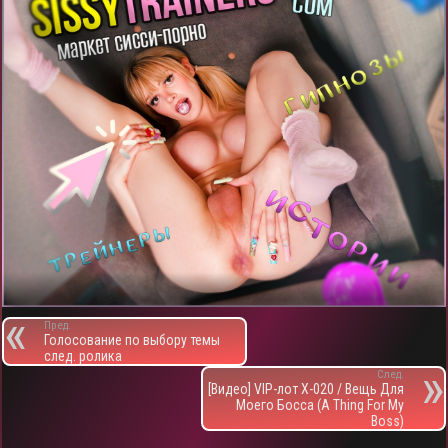
ь
Пред.
Голосование по выбору темы
след. ролика
След.
[Видео] VIP-лот X-020 / Вещь Для
Моего Босса (A Thing For My
Boss)