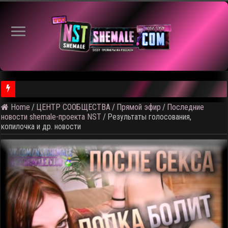
⚠️ Кадры из предстоящего
Home
/
ЦЕНТР СООБЩЕСТВА
/
Прямой эфир
/
Последние
новости shemale-проекта NST
/
Результаты голосования,
копилочка и др. новости