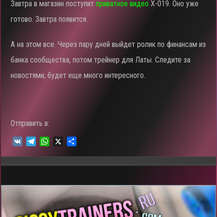
Завтра в магазин поступит
приватное видео
X-019. Оно уже
готово. Завтра появится.
А на этом все. Через пару дней выйдет ролик по финансам из
банка сообщества, потом трейнер для Латы. Следите за
новостями, будет еще много интересного.
Отправить в:
V
T
W
X
О
K
e
h
т
l
a
п
e
t
р
g
s
а
r
A
в
a
p
и
m
p
т