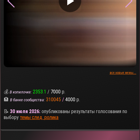
▶
все новые мемы...
💰
2353.1
/
7000
р.
В копилочке:
🏦
310045
/
4000
р.
В банке сообщества:
📝
30 июля 2026:
опубликованы результаты голосования по
выбору
темы след. ролика