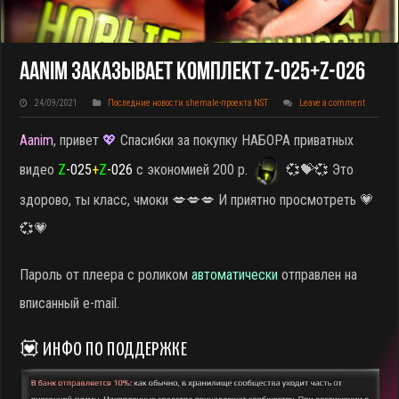
Aanim Заказывает КОМПЛЕКТ Z-025+Z-026
24/09/2021
Последние новости shemale-проекта NST
Leave a comment
Aanim
, привет
💖
Спасибки за покупку НАБОРА приватных
видео
Z
-025
+
Z
-026
с экономией 200 р.
💞💝💞 Это
здорово, ты класс, чмоки 💋💋💋 И приятно просмотреть 💗
💞💗
Пароль от плеера с роликом
автоматически
отправлен на
вписанный e-mail.
💟 ИНФО ПО ПОДДЕРЖКЕ