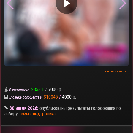
▶
все новые мемы...
💰
2353.1
/
7000
р.
В копилочке:
🏦
310045
/
4000
р.
В банке сообщества:
📝
30 июля 2026:
опубликованы результаты голосования по
выбору
темы след. ролика