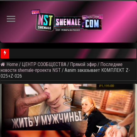
⚠️ Кадры из
Home
/
ЦЕНТР СООБЩЕСТВА
/
Прямой эфир
/
Последние
новости shemale-проекта NST
/
Aanim заказывает КОМПЛЕКТ Z-
025+Z-026