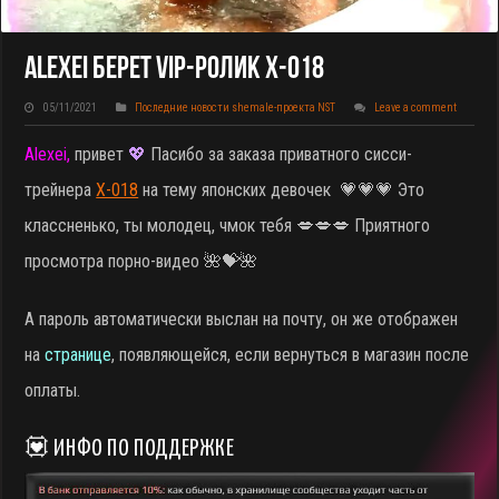
Alexei Берет VIP-Ролик X-018
05/11/2021
Последние новости shemale-проекта NST
Leave a comment
Alexei,
привет
💖
Пасибо за заказа приватного сисси-
трейнера
X-018
на тему японских девочек
💗💗💗 Это
классненько, ты молодец, чмок тебя 💋💋💋 Приятного
просмотра порно-видео 🌺💝🌺
А пароль автоматически выслан на почту, он же отображен
на
странице
, появляющейся, если вернуться в магазин после
оплаты.
💟 ИНФО ПО ПОДДЕРЖКЕ