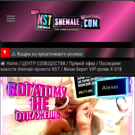
⚠️ Кадры из предстоящего ролика
Home
/
ЦЕНТР СООБЩЕСТВА
/
Прямой эфир
/
Последние
новости shemale-проекта NST
/
Alexei берет VIP-ролик X-018