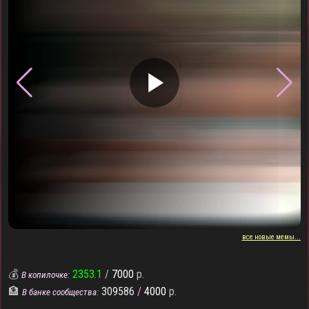
▶
все новые мемы...
💰
2353.1
/
7000
р.
В копилочке:
🏦
309586
/
4000
р.
В банке сообщества: