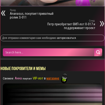
Пред.
Ananasus, покупает приватный
ролик S-011
След.
Петр приобретает ВИП-лот X-017 и
поддерживает проект
Для отправки комментария вам необходимо
авторизоваться
.
НОВЫЕ ПОКРОВИТЕЛИ И МЕМЫ
Анна
VIP-лот
в
магазине
Свежее:
покупает