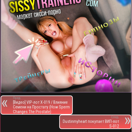
Пред.
[Видео] VIP-лот X-019 / Влияние
Семени на Простату (How Sperm
Changes The Prostate)
След.
Dustinmyheart покупает ВИП-лот
S-012