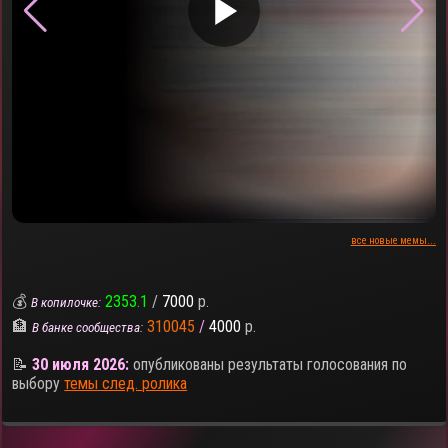
▶
все новые мемы...
💰
2353.1
/
7000
р.
В копилочке:
🏦
310045
/
4000
р.
В банке сообщества:
📝
30 июля 2026:
опубликованы результаты голосования по
выбору
темы след. ролика