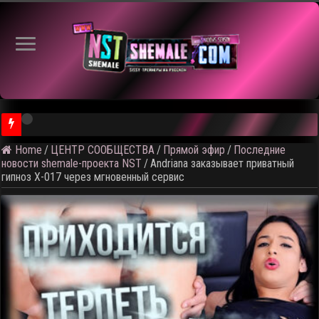
⚠ Голосование по выбору т
Home
/
ЦЕНТР СООБЩЕСТВА
/
Прямой эфир
/
Последние
новости shemale-проекта NST
/
Andriana заказывает приватный
гипноз X-017 через мгновенный сервис