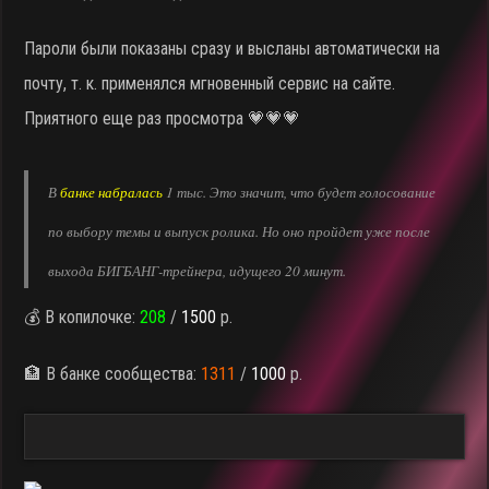
Пароли были показаны сразу и высланы автоматически на
почту, т. к. применялся мгновенный сервис на сайте.
Приятного еще раз просмотра 💗💗💗
В
банке набралась
1 тыс. Это значит, что будет голосование
по выбору темы и выпуск ролика. Но оно пройдет уже после
выхода БИГБАНГ-трейнера, идущего 20 минут.
💰 В копилочке:
208
/
1500
р.
🏦 В банке сообщества:
1311
/
1000
р.