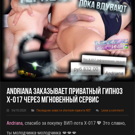
Andriana Заказывает Приватный Гипноз
X-017 Через Мгновенный Сервис
06/10/2020
Последние новости shemale-проекта NST
Leave a comment
Andriana,
спасибо за покупку ВИП-лота X-017
💖 Это славно,
ты молодчинка-молодчинка 💋💋💋