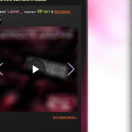
Laimer _
VIP-лот
в
магазине
жее:
покупает
▶
▶
все новые мемы...