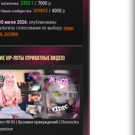
2353.1
/
7000
р.
 копилочке:
309803
/
4000
р.
В банке сообщества:
30 июля 2026:
опубликованы
ультаты голосования по выбору
темы
д. ролика
ИЕ VIP-ЛОТЫ (ПРИВАТНЫЕ ВИДЕО)
▶
лот M-05 | Хроники принуждений | Chronicles
Coercion