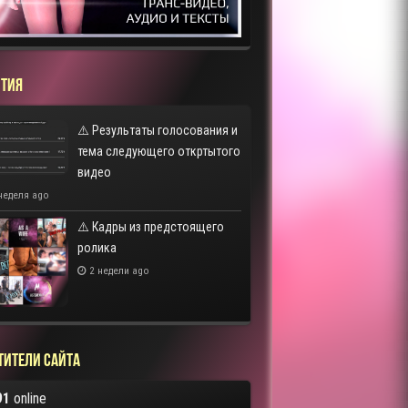
ТИЯ
⚠️ Результаты голосования и
тема следующего откртытого
видео
неделя ago
⚠️ Кадры из предстоящего
ролика
2 недели ago
тители сайта
91
online