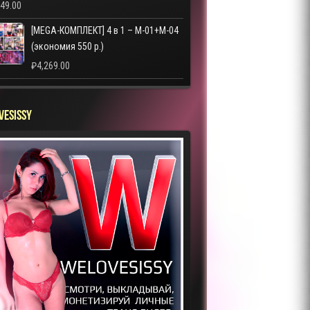
249.00
[MEGA-КОМПЛЕКТ] 4 в 1 – M-01+M-04
(экономия 550 р.)
₽
4,269.00
VESISSY