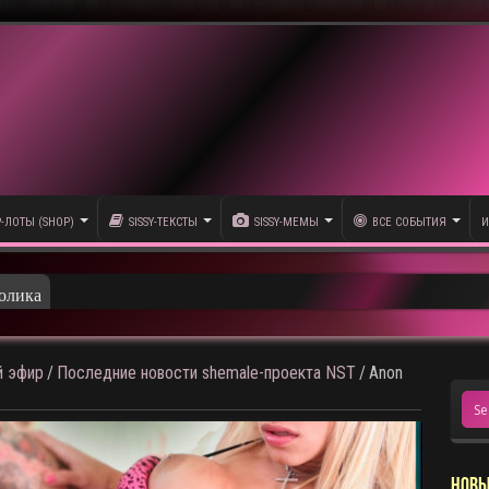
P-ЛОТЫ (SHOP)
SISSY-ТЕКСТЫ
SISSY-МЕМЫ
ВСЕ СОБЫТИЯ
И
олика
 эфир
/
Последние новости shemale-проекта NST
/
Anon
НОВЫ