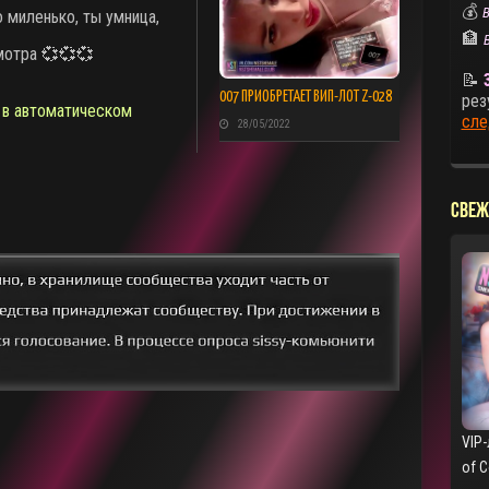
💰
В
 миленько, ты умница,
🏦
мотра 💞💞💞
📝
007 ПРИОБРЕТАЕТ ВИП-ЛОТ Z-028
рез
,
в автоматическом
сле
28/05/2022
СВЕЖ
VIP-
of 