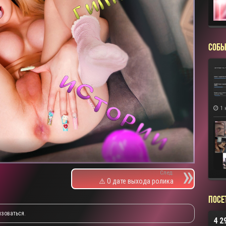
СОБЫ
1 
След.
⚠️ О дате выхода ролика
Посе
изоваться
.
4 2