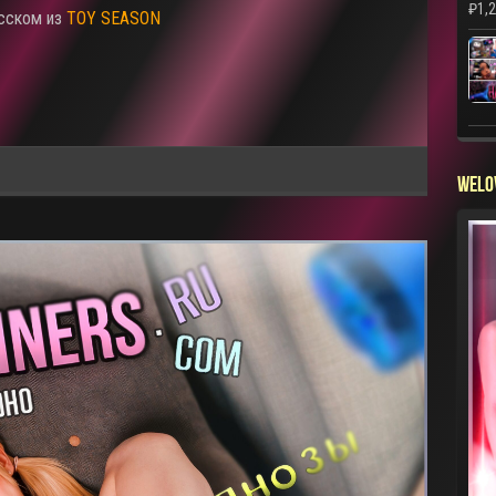
₽
1,
усском из
TOY SEASON
WELO