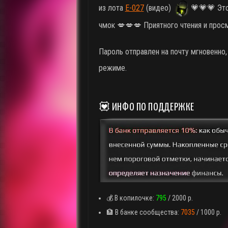
из лота
E-027
(видео)
💗💗💗 Это
чмок 💋💋💋 Приятного чтения и прос
Пароль отправлен на почту мгновенно
режиме.
💟 ИНФО ПО ПОДДЕРЖКЕ
💰 В копилочке:
795
/ 2000 р.
🏦 В банке сообщества:
7035
/ 1000 р.