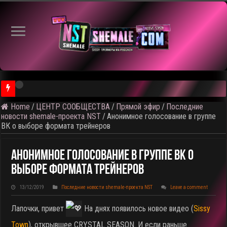
⚠️ Кадры из предстоя
Home
/
ЦЕНТР СООБЩЕСТВА
/
Прямой эфир
/
Последние
новости shemale-проекта NST
/
Анонимное голосование в группе
ВК о выборе формата трейнеров
Анонимное Голосование В Группе ВК О
Выборе Формата Трейнеров
13/12/2019
Последние новости shemale-проекта NST
Leave a comment
Лапочки, привет
На днях появилось новое видео (
Sissy
Town
), открывшее CRYSTAL SEASON. И если раньше