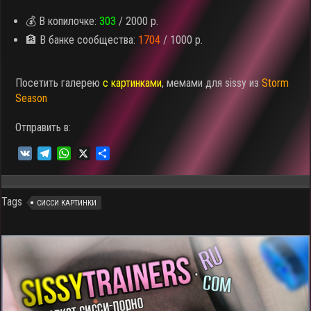
💰 В копилочке:
303
/ 2000 р.
🏦 В банке сообщества:
1704
/ 1000 р.
Посетить галерею
с картинками
, мемами для sissy из
Storm
Season
Отправить в:
V
T
W
X
О
K
e
h
т
l
a
п
e
t
р
Tags
СИССИ КАРТИНКИ
g
s
а
r
A
в
a
p
и
m
p
т
ь