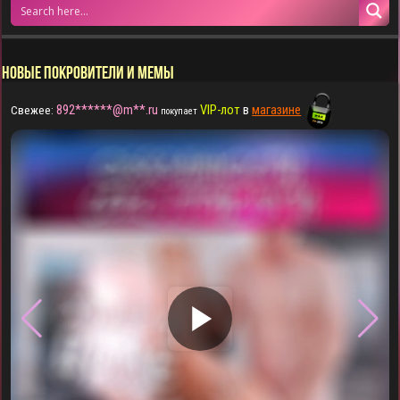
НОВЫЕ ПОКРОВИТЕЛИ И МЕМЫ
892******@m**.ru
VIP-лот
в
магазине
Свежее:
покупает
▶