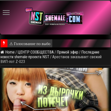
⚠ Голосование по выбору темы следующего обще
Home
/
ЦЕНТР СООБЩЕСТВА
/
Прямой эфир
/
Последние
новости shemale-проекта NST
/
Арестанов заказывает свежий
ВИП-лот Z-023