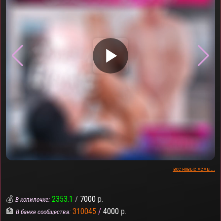
▶
все новые мемы...
💰
2353.1
/
7000
р.
В копилочке:
🏦
310045
/
4000
р.
В банке сообщества: