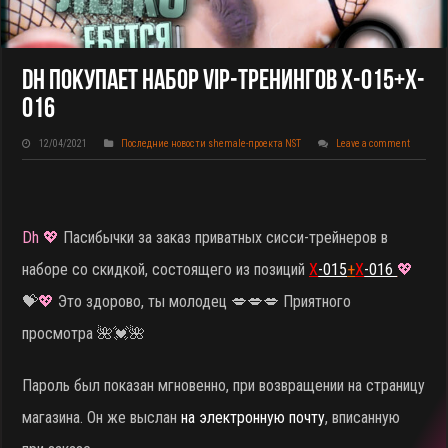
Dh Покупает НАБОР VIP-Тренингов X-015+X-
016
12/04/2021
Последние новости shemale-проекта NST
Leave a comment
Dh 💖
Пасибычки за заказ приватных сисси-трейнеров в
наборе со скидкой, состоящего из позиций
X
-015
+
X
-016
💖
💝
💖
Это здорово, ты молодец 💋💋💋 Приятного
просмотра 🌺💓🌺
Пароль был показан мгновенно, при возвращении на страницу
магазина. Он же выслан
на электронную почту
, вписанную