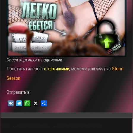
Сисси картинки с подписями
Посетить галерею
с картинками
, мемами для sissy из
Storm
Season
Отправить в:
V
T
W
X
О
K
e
h
т
l
a
п
e
t
р
Tags
g
s
а
КАРТИНКИ СИССИ БОЙ
СИССИ КАРТИНКИ НА РУССКОМ
r
A
в