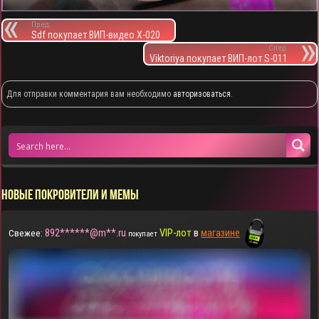
Пред.
Sdf покупает ВИП-видео X-020
След.
Viktoriya покупает ВИП-лот S-011
Для отправки комментария вам необходимо
авторизоваться
.
НОВЫЕ ПОКРОВИТЕЛИ И МЕМЫ
892******@m**.ru
VIP-лот
в
магазине
Свежее:
покупает