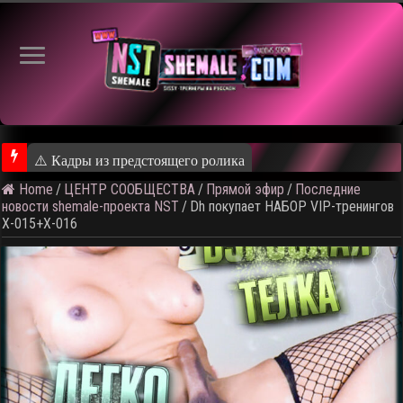
⚠️ Кадры из предстоящего ролика
Home
/
ЦЕНТР СООБЩЕСТВА
/
Прямой эфир
/
Последние
новости shemale-проекта NST
/
Dh покупает НАБОР VIP-тренингов
X-015+X-016