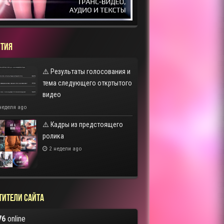
ТИЯ
⚠️ Результаты голосования и
тема следующего откртытого
видео
неделя ago
⚠️ Кадры из предстоящего
ролика
2 недели ago
тители сайта
76
online