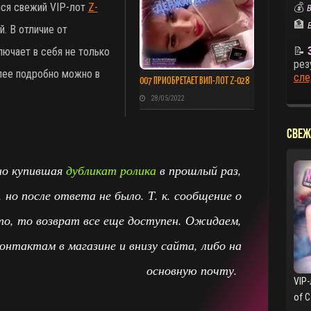
лся свежий VIP-лот
Z-
💰
В
🏦
 В отличие от
📝
лючает в себя не только
рез
лее подробно можно в
сле
007 ПРИОБРЕТАЕТ ВИП-ЛОТ Z-028
28/05/2022
СВЕЖ
но купившая
дубликат ролика
в прошлый раз,
, но после ответа не было. Т. к. сообщение о
то, то возврат все еще доступен. Ожидаем,
онтактам в магазине и внизу сайта, либо на
основную почту.
VIP-
of 