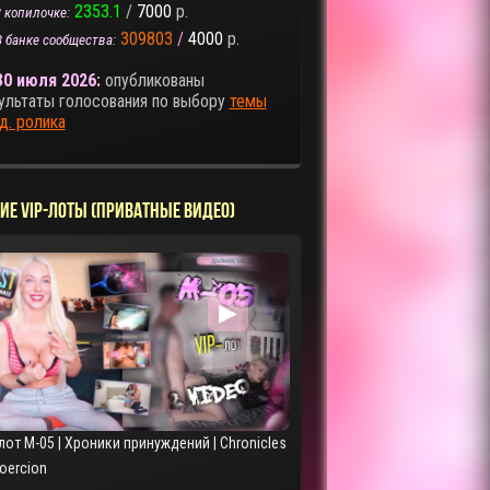
2353.1
/
7000
р.
 копилочке:
309803
/
4000
р.
В банке сообщества:
30 июля 2026:
опубликованы
ультаты голосования по выбору
темы
д. ролика
ИЕ VIP-ЛОТЫ (ПРИВАТНЫЕ ВИДЕО)
▶
лот M-05 | Хроники принуждений | Chronicles
Coercion