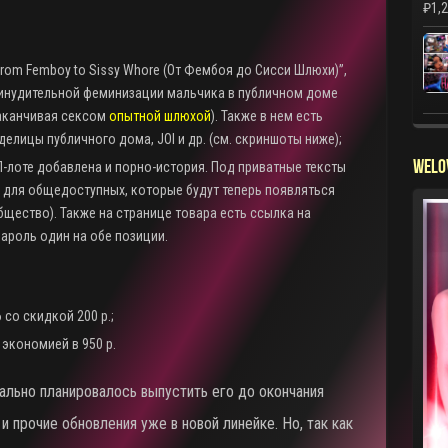
₽
1,
rom Femboy to Sissy Whore (От Фембоя до Сисси Шлюхи)”,
 принудительной феминизации мальчика в публичном доме
заканчивая сексом
опытной шлюхой
). Также в нем есть
елицы публичного дома, JOI и др. (см. скриншоты ниже);
WELO
-лоте добавлена и порно-история. Под приватные тексты
и для общедоступных, которые будут теперь появляться
щество). Также на странице товара есть ссылка на
Пароль один на обе позиции.
 со скидкой 200 р.;
 экономией в 950 р.
чально планировалось выпустить его до окончания
прочие обновления уже в новой линейке. Но, так как