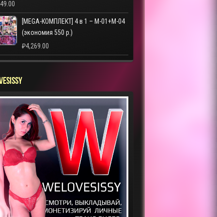
249.00
[MEGA-КОМПЛЕКТ] 4 в 1 – M-01+M-04
(экономия 550 р.)
₽
4,269.00
VESISSY