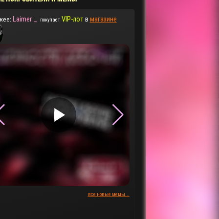
Laimer _
VIP-лот
в
магазине
жее:
покупает
▶
▶
все новые мемы...