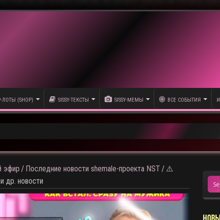
P-ЛОТЫ (SHOP)
SISSY-ТЕКСТЫ
SISSY-МЕМЫ
ВСЕ СОБЫТИЯ
И
олика
 эфир
/
Последние новости shemale-проекта NST
/
⚠️
и др. новости
НОВЫ