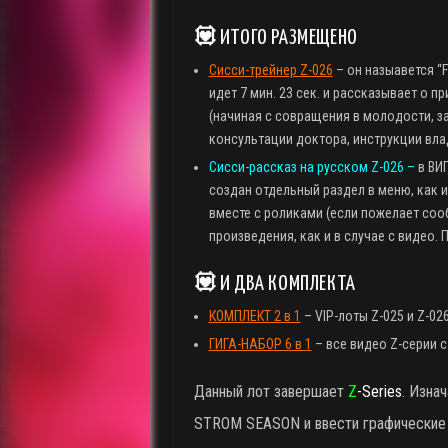
💟
ИТОГО РАЗМЕЩЕНО
Сисси-трейнер Z-026
– он назыавется “F
идет 7 мин. 23 сек. и рассказывает о
(начиная с совращения в молодости, 
консультации доктора, инструкции влад
Сисси-рассказ на русском Z-026 –
в ВИП
создан отдельный раздел в меню, как 
вместе с роликами (если пожелает сооб
произведения, как и в случае с видео. 
💟
И ДВА КОМПЛЕКТА
КОМПЛЕКТ 2 в 1
– VIP-лоты Z-025 и Z-026
ГИГА-НАБОР 6 в 1
– все видео Z-серии с
Данный лот завершает
Z
-Series
. Изна
STROM SEASON и ввести графические и 