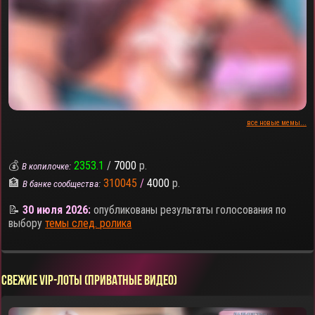
все новые мемы...
💰
2353.1
/
7000
р.
В копилочке:
🏦
310045
/
4000
р.
В банке сообщества:
📝
30 июля 2026:
опубликованы результаты голосования по
выбору
темы след. ролика
СВЕЖИЕ VIP-ЛОТЫ (ПРИВАТНЫЕ ВИДЕО)