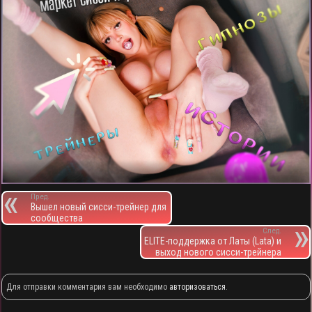
Пред.
Вышел новый сисси-трейнер для
сообщества
След.
ELITE-поддержка от Латы (Lata) и
выход нового сисси-трейнера
Для отправки комментария вам необходимо
авторизоваться
.