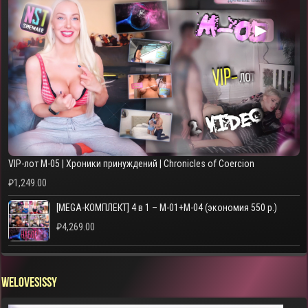
▶
VIP-лот M-05 | Хроники принуждений | Chronicles of Coercion
₽
1,249.00
[MEGA-КОМПЛЕКТ] 4 в 1 – M-01+M-04 (экономия 550 р.)
₽
4,269.00
WELOVESISSY