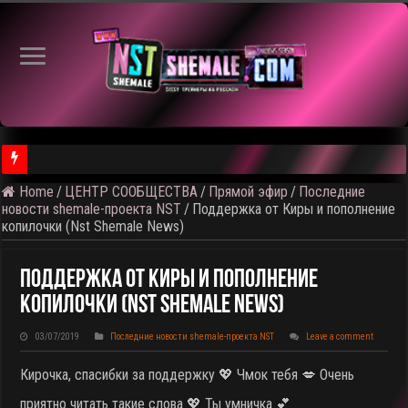
Home
/
ЦЕНТР СООБЩЕСТВА
/
Прямой эфир
/
Последние
новости shemale-проекта NST
/
Поддержка от Киры и пополнение
копилочки (Nst Shemale News)
Поддержка От Киры И Пополнение
Копилочки (Nst Shemale News)
03/07/2019
Последние новости shemale-проекта NST
Leave a comment
Кирочка, спасибки за поддержку 💖 Чмок тебя 💋 Очень
приятно читать такие слова 💖 Ты умничка 💕