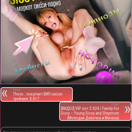
Пред.
These… покупает ВИП-сисси-
трейнинг X-017
След.
[ВИДЕО] VIP-лот Z-024 / Family For
Sissy – Young Sissy and Stepmom
(Молодая Девочка и Мачеха)