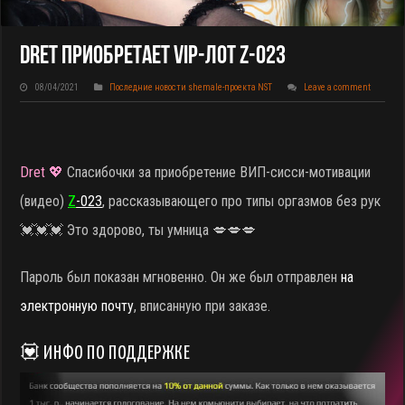
Dret Приобретает VIP-Лот Z-023
08/04/2021
Последние новости shemale-проекта NST
Leave a comment
Dret 💖
Спасибочки за приобретение ВИП-сисси-мотивации
(видео)
Z
-023
, рассказывающего про типы оргазмов без рук
💓💓💓 Это здорово, ты умница 💋💋💋
Пароль был показан мгновенно. Он же был отправлен
на
электронную почту
, вписанную при заказе.
💟 ИНФО ПО ПОДДЕРЖКЕ