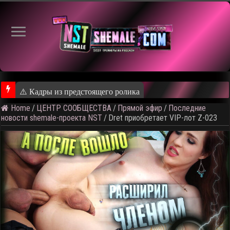
⚠️ Кадры из предстоящего ролика
Home
/
ЦЕНТР СООБЩЕСТВА
/
Прямой эфир
/
Последние
новости shemale-проекта NST
/
Dret приобретает VIP-лот Z-023